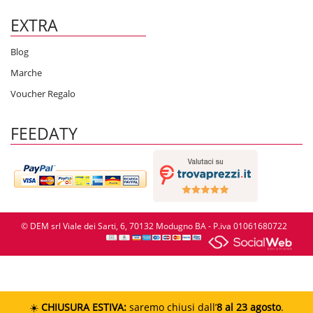
EXTRA
Blog
Marche
Voucher Regalo
FEEDATY
© DEM srl Viale dei Sarti, 6, 70132 Modugno BA - P.iva 01061680722
☀️
CHIUSURA ESTIVA:
saremo chiusi dall’
8 al 23 agosto
.