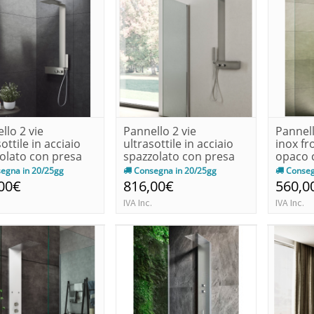
llo 2 vie
Pannello 2 vie
Pannell
ottile in acciaio
ultrasottile in acciaio
inox fr
olato con presa
spazzolato con presa
opaco c
..
d'acq...
egna in 20/25gg
Consegna in 20/25gg
Conseg
00€
816,00€
560,0
IVA Inc.
IVA Inc.