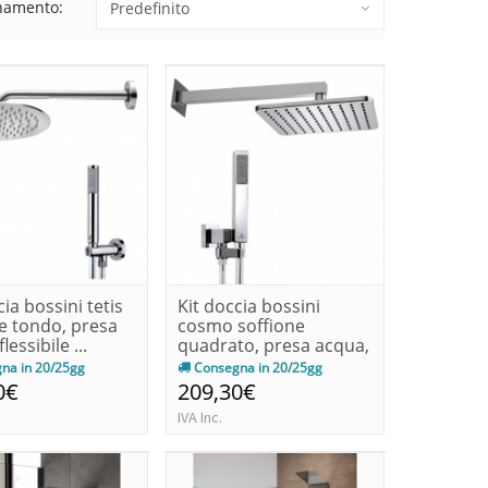
namento:
cia bossini tetis
Kit doccia bossini
e tondo, presa
cosmo soffione
lessibile ...
quadrato, presa acqua,
flessibi...
na in 20/25gg
Consegna in 20/25gg
0€
209,30€
IVA Inc.