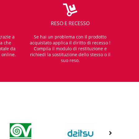
RESO E RECESSO
razie a
Se hai un problema con il prodotto
za che
acquistato applica il diritto di recesso !
otale da
Compila il modulo di restituzione e
i online.
richiedi la sostituzione dello stesso o il
suo reso.