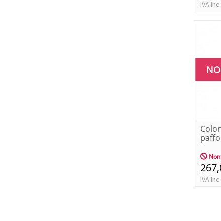
IVA Inc.
NO
Colon
paffo
Non 
267,
IVA Inc.