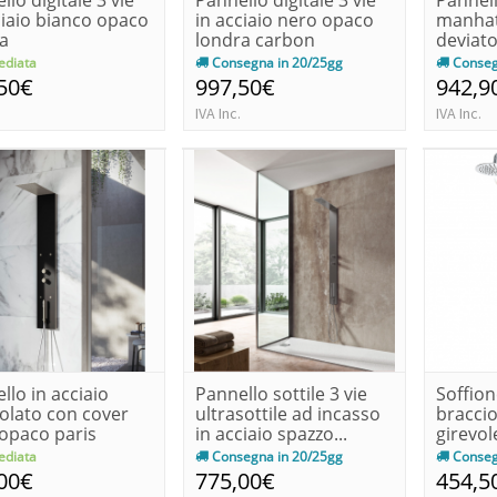
llo digitale 3 vie
Pannello digitale 3 vie
Pannel
ciaio bianco opaco
in acciaio nero opaco
manhat
a
londra carbon
deviato
accesso
diata
Consegna in 20/25gg
Conseg
50€
997,50€
942,9
IVA Inc.
IVA Inc.
llo in acciaio
Pannello sottile 3 vie
Soffion
olato con cover
ultrasottile ad incasso
braccio
opaco paris
in acciaio spazzo...
girevol
on
diata
Consegna in 20/25gg
Conseg
00€
775,00€
454,5