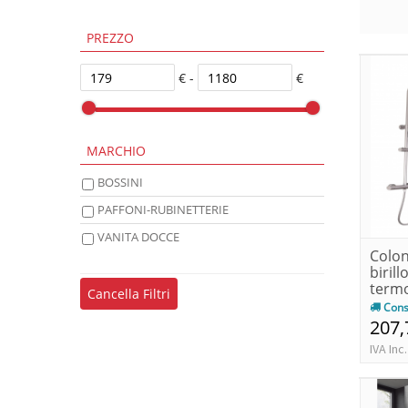
PREZZO
€ -
€
MARCHIO
BOSSINI
PAFFONI-RUBINETTERIE
VANITA DOCCE
Colon
biril
termo
Cancella Filtri
Cons
207,
IVA Inc.