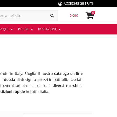
ACCEDI/REGISTRATI
0
0,00€
 ACQUE
PISCINE
IRRIGAZIONE
ade in Italy. Sfoglia il nostro
catalogo on-line
li doccia
di design a prezzi imbattibili. Lasciati
e troverai ampia sceltra tra i
diversi marchi
a
dizioni rapide
in tutta Italia.