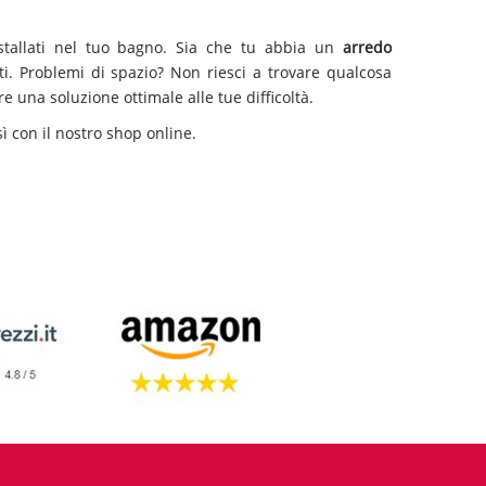
nstallati nel tuo bagno. Sia che tu abbia un
arredo
nti. Problemi di spazio? Non riesci a trovare qualcosa
e una soluzione ottimale alle tue difficoltà.
ì con il nostro shop online.
 in ottimi materiali come l’accaio inox.
Sanicro shower
ali all’uso
.
Vanità docce
si impegna nella ricerca del
sign
con la possibilità di utilizzare i
getti dorsali
per l’
Nell’apposita sezione
mondo doccia
diverse soluzioni
ta oggetti di design ad un prezzo conveniente.
erse offerte attive su molti prodotti, scegli quello più
la soluzione che fa al caso tuo.