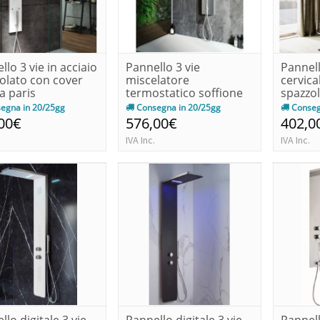
llo 3 vie in acciaio
Pannello 3 vie
Pannell
olato con cover
miscelatore
cervica
a paris
termostatico soffione
spazzol
finitura specchi...
egna in 20/25gg
Consegna in 20/25gg
Conseg
00€
576,00€
402,0
IVA Inc.
IVA Inc.