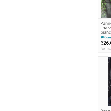
Panne
spazz
bianc
Cons
626,
IVA Inc.