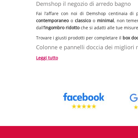
Demshop il negozio di arredo bagno
Fai l’affare con noi di Demshop centinaia di p
contemporaneo
o
classico
o
minimal
, non temer
dall
’ingombro ridotto
che si adatti alle tue misure
Trovare i giusti prodotti per completare il
box doc
Colonne e pannelli doccia dei migliori 
L’azienda
Bossini
sempre al passo con i tempi 
Leggi tutto
company
è specializzata nella produzione di
do
benessere legato alla quotidiana detersione, di f
idroterapia
oppure le luci per la
cromoterapia
ed
Ampio catalogo mondo doccia
Hai appena acquistato casa e non sai come arred
per box doccia e vasca come soffioni, colonne doc
Outlet Demshop
Demshop
tutto il necessario per il tuo bagno a p
adatto a te! Per consigli, informazioni tecniche o 