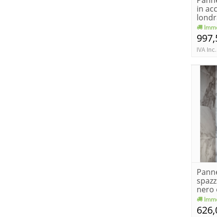
Panne
in ac
londr
Imme
997,
IVA Inc.
Panne
spazz
nero 
carb
Imme
626,