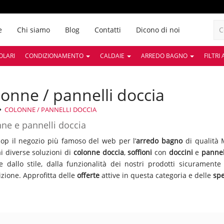
e
Chi siamo
Blog
Contatti
Dicono di noi
OLARI
CONDIZIONAMENTO
CALDAIE
ARREDO BAGNO
FILTRI
olonne / pannelli doccia
COLONNE / PANNELLI DOCCIA
ne e pannelli doccia
p il negozio più famoso del web per l’
arredo bagno
di qualità M
ai diverse soluzioni di
colonne doccia
,
soffioni
con
doccini
e
pannel
re dallo stile, dalla funzionalità dei nostri prodotti sicurament
izione. Approfitta delle
offerte
attive in questa categoria e delle
spe