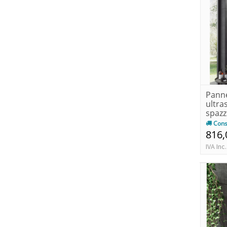
Panne
ultras
spazz
d'acq.
Cons
816,
IVA Inc.