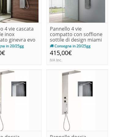
o 4 vie cascata
Pannello 4 vie
le inox
compatto con soffione
ato ginevra evo
sottile di design miami
evo
na in 20/25gg
Consegna in 20/25gg
0€
415,00€
IVA Inc.