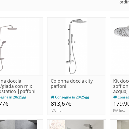
ordi
na doccia
Colonna doccia city
Kit doc
lo/giada con mix
paffoni
soffion
statico |paffoni
acqua, f
egna in 20/25gg
Consegna in 20/25gg
Conseg
77€
813,67€
179,9
IVA Inc.
IVA Inc.