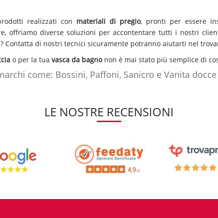
rodotti realizzati con
materiali di pregio
, pronti per essere i
e, offriamo diverse soluzioni per accontentare tutti i nostri clie
? Contatta di nostri tecnici sicuramente potranno aiutarti nel trovar
cia
o per la tua
vasca da bagno
non è mai stato più semplice di cos
marchi come: Bossini, Paffoni, Sanicro e Vanita docce
progetta
soffioni
,
colonne doccia
,
saliscendi
e kit doccia innovativi
cce e componenti
dal
design
minimal ma molto
pratici e funzion
LE NOSTRE RECENSIONI
atti sul nostro shop sono disponibili diversi
pannelli doccia di de
 infine il
bluetooth
per riprodurre musica rilassante.
are il bagno? O semplicemente vuoi cambiare look alla toilette? 
cia, pannelli doccia, micelatori per vasca, mensole ed angolari por
ortata di click. Fai l’affare con noi di Dem, on-line ogni giorno div
dubbi contatta i nostri tecnici
CLICCANDO QUI
sicuramente troverai 