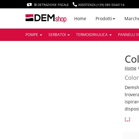
SI
DETRAZIONE FISCALE
ASSISTENZA (+39) 080 5044114
March
Home
Prodotti
POMPE
SERBATOI
TERMOIDRAULICA
PANNELLI S
c
Home
Colon
Demsho
trover
ispira
dispos
[..]