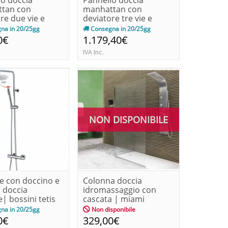
lo doccia
Pannello doccia
tan con
manhattan con
re due vie e
deviatore tre vie e
ri |boss...
accessori |boss...
na in 20/25gg
Consegna in 20/25gg
0€
1.179,40€
IVA Inc.
NON DISPONIBILE
e con doccino e
Colonna doccia
 doccia
idromassaggio con
e| bossini tetis
cascata | miami
na in 20/25gg
Non disponibile
0€
329,00€