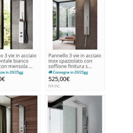
o 3 vie in acciaio
Pannello 3 vie in acciaio
ontale bianco
inox spazzolato con
on mensola ...
soffione finitura s...
na in 20/25gg
Consegna in 20/25gg
0€
525,00€
IVA Inc.