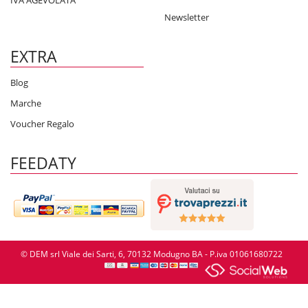
IVA AGEVOLATA
Newsletter
EXTRA
Blog
Marche
Voucher Regalo
FEEDATY
© DEM srl Viale dei Sarti, 6, 70132 Modugno BA - P.iva 01061680722