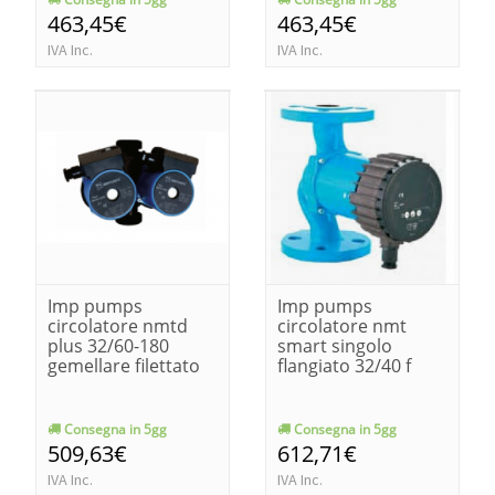
463,45€
463,45€
IVA Inc.
IVA Inc.
Imp pumps
Imp pumps
circolatore nmtd
circolatore nmt
plus 32/60-180
smart singolo
gemellare filettato
flangiato 32/40 f
Consegna in 5gg
Consegna in 5gg
509,63€
612,71€
IVA Inc.
IVA Inc.