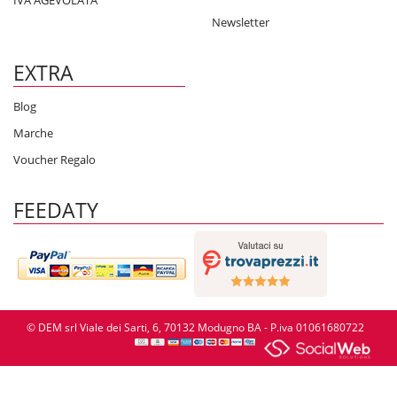
IVA AGEVOLATA
Newsletter
EXTRA
Blog
Marche
Voucher Regalo
FEEDATY
© DEM srl Viale dei Sarti, 6, 70132 Modugno BA - P.iva 01061680722