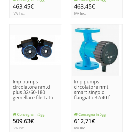
463,45€
463,45€
IVA Inc.
IVA Inc.
Imp pumps
Imp pumps
circolatore nmtd
circolatore nmt
plus 32/60-180
smart singolo
gemellare filettato
flangiato 32/40 f
Consegna in 5gg
Consegna in 5gg
509,63€
612,71€
IVA Inc.
IVA Inc.