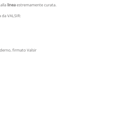
dalla
linea
estremamente curata.
a da VALSIR:
erno, firmato Valsir