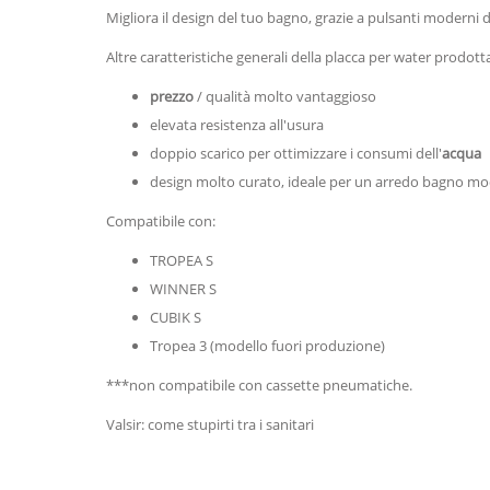
Migliora il design del tuo bagno, grazie a pulsanti moderni 
Altre caratteristiche generali della placca per water prodott
prezzo
/ qualità molto vantaggioso
elevata resistenza all'usura
doppio scarico per ottimizzare i consumi dell'
acqua
design molto curato, ideale per un arredo bagno mod
Compatibile con:
TROPEA S
WINNER S
CUBIK S
Tropea 3 (modello fuori produzione)
***non compatibile con cassette pneumatiche.
Valsir: come stupirti tra i sanitari