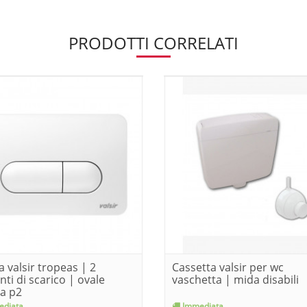
PRODOTTI CORRELATI
a valsir tropeas | 2
Cassetta valsir per wc
nti di scarico | ovale
vaschetta | mida disabili
a p2
diata
Immediata