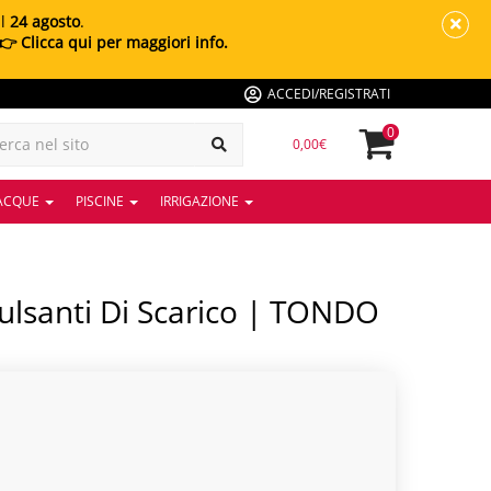
al
24 agosto
.
👉 Clicca qui per maggiori info.
ACCEDI/REGISTRATI
0
0,00€
 ACQUE
PISCINE
IRRIGAZIONE