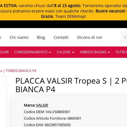
A ESTIVA:
saremo chiusi dall’
8 al 23 agosto
. Torneremo operativi d
chiusura potranno essere evasi con qualche ritardo.
Buone vacanze!
Grazie.
Team DEMshop!
e
Chi siamo
Blog
Contatti
Dicono di noi
OLARI
CONDIZIONAMENTO
CALDAIE
ARREDO BAGNO
FILTRI
rico | TONDO BIANCA P4
PLACCA VALSIR Tropea S | 2 Pulsanti Di Scarico | TONDO
BIANCA P4
Marca:
VALSIR
Codice DEM: VALVS0869301
Codice Articolo Fornitore: 0869301
Codice EAN: 8023857365650