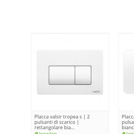
Placca valsir tropea s | 2
Placc
pulsanti di scarico |
pulsa
rettangolare bia...
bianc
Immediata
Imme