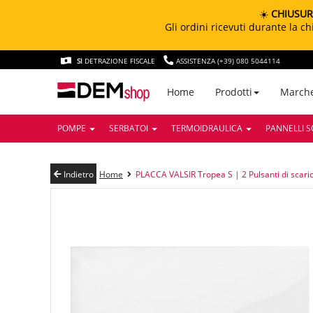
☀️
CHIUSUR
Gli ordini ricevuti durante la 
SI
DETRAZIONE FISCALE
ASSISTENZA (+39) 080 5044114
March
Home
Prodotti
POMPE
SERBATOI
TERMOIDRAULICA
PANNELLI S
Indietro
Home
PLACCA VALSIR Tropea S | 2 Pulsanti di sca