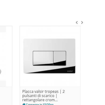
Placca valsir tropeas | 2
Placca v
pulsanti di scarico |
pulsanti
rettangolare crom...
rettango
Consegna in 15/20gg
Immedia