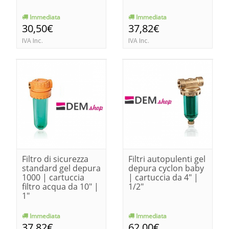
Immediata
Immediata
30,50€
37,82€
IVA Inc.
IVA Inc.
Filtro di sicurezza
Filtri autopulenti gel
standard gel depura
depura cyclon baby
1000 | cartuccia
| cartuccia da 4" |
filtro acqua da 10" |
1/2"
1"
Immediata
Immediata
37,82€
62,00€