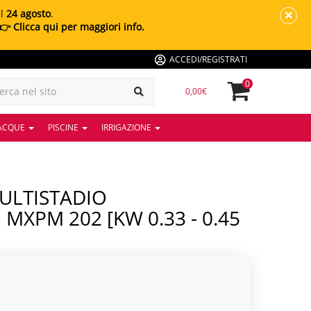
al
24 agosto
.
👉 Clicca qui per maggiori info.
ACCEDI/REGISTRATI
0
0,00€
 ACQUE
PISCINE
IRRIGAZIONE
PM 202 [kW 0.33 - 0.45