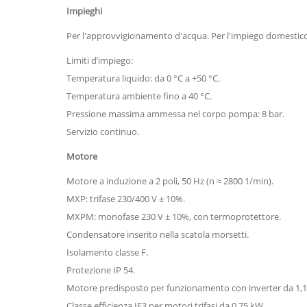
Impieghi
Per l'approvvigionamento d'acqua. Per l'impiego domestico, 
Limiti d’impiego:
Temperatura liquido: da 0 °C a +50 °C.
Temperatura ambiente fino a 40 °C.
Pressione massima ammessa nel corpo pompa: 8 bar.
Servizio continuo.
Motore
Motore a induzione a 2 poli, 50 Hz (n ≈ 2800 1/min).
MXP: trifase 230/400 V ± 10%.
MXPM: monofase 230 V ± 10%, con termoprotettore.
Condensatore inserito nella scatola morsetti.
Isolamento classe F.
Protezione IP 54.
Motore predisposto per funzionamento con inverter da 1,1
Classe efficienza IE3 per motori trifasi da 0,75 kW.