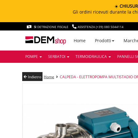
☀️
CHIUSUR
Gli ordini ricevuti durante la 
SI
DETRAZIONE FISCALE
ASSISTENZA (+39) 080 5044114
March
Home
Prodotti
POMPE
SERBATOI
TERMOIDRAULICA
PANNELLI S
Indietro
Home
CALPEDA - ELETTROPOMPA MULTISTADIO OR