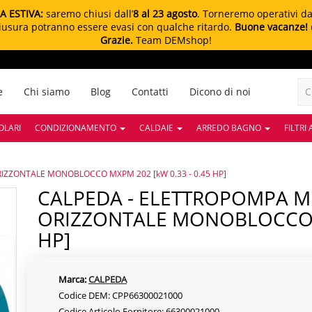
A ESTIVA:
saremo chiusi dall’
8 al 23 agosto
. Torneremo operativi d
chiusura potranno essere evasi con qualche ritardo.
Buone vacanze!
Grazie.
Team DEMshop!
e
Chi siamo
Blog
Contatti
Dicono di noi
OLARI
CONDIZIONAMENTO
CALDAIE
ARREDO BAGNO
FILTRI
IZZONTALE MONOBLOCCO MXPM 202 [kW 0.33 - 0.45 HP]
CALPEDA - ELETTROPOMPA MULTISTADIO
ORIZZONTALE MONOBLOCCO MX
HP]
Marca:
CALPEDA
Codice DEM: CPP66300021000
Codice Articolo Fornitore: 66300021000