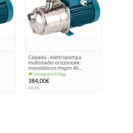
Calpeda - elettropompa
Calpeda
multistadio orizzontale
multista
monoblocco mxpm 40...
monoblo
Consegna in 5/10gg
Consegn
384,00€
289,0
IVA Inc.
IVA Inc.