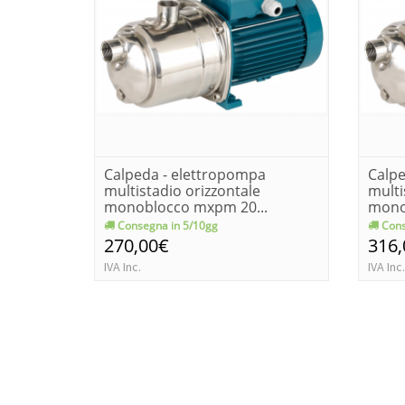
Calpeda - elettropompa
Calpe
multistadio orizzontale
multi
monoblocco mxpm 20...
mono
Consegna in 5/10gg
Cons
270,00€
316
IVA Inc.
IVA Inc.