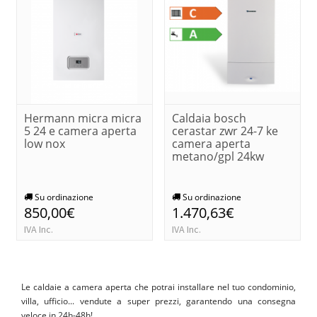
Hermann micra micra
Caldaia bosch
5 24 e camera aperta
cerastar zwr 24-7 ke
low nox
camera aperta
metano/gpl 24kw
Su ordinazione
Su ordinazione
850,00€
1.470,63€
IVA Inc.
IVA Inc.
Le caldaie a camera aperta che potrai installare nel tuo condominio,
villa, ufficio... vendute a super prezzi, garantendo una consegna
veloce in 24h-48h!