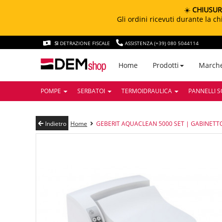
☀️
CHIUSUR
Gli ordini ricevuti durante la 
SI
DETRAZIONE FISCALE
ASSISTENZA (+39) 080 5044114
March
Home
Prodotti
POMPE
SERBATOI
TERMOIDRAULICA
PANNELLI S
Indietro
Home
GEBERIT AQUACLEAN 5000 SET | GABINETTO 