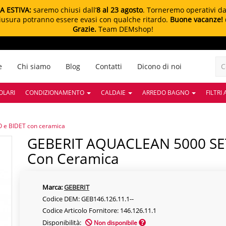
A ESTIVA:
saremo chiusi dall’
8 al 23 agosto
. Torneremo operativi d
chiusura potranno essere evasi con qualche ritardo.
Buone vacanze!
Grazie.
Team DEMshop!
e
Chi siamo
Blog
Contatti
Dicono di noi
OLARI
CONDIZIONAMENTO
CALDAIE
ARREDO BAGNO
FILTRI
e BIDET con ceramica
GEBERIT AQUACLEAN 5000 SET | GABINETTO E BIDET
Con Ceramica
Marca:
GEBERIT
Codice DEM: GEB146.126.11.1--
Codice Articolo Fornitore: 146.126.11.1
Disponibilità:
Non disponibile