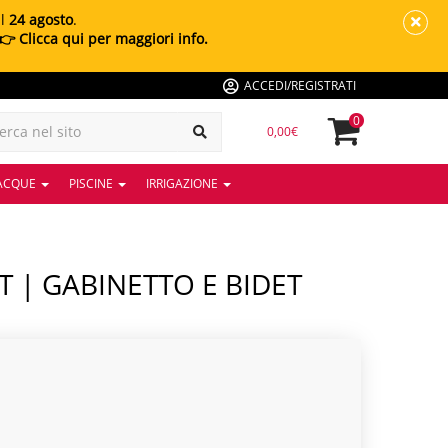
al
24 agosto
.
👉 Clicca qui per maggiori info.
ACCEDI/REGISTRATI
0
0,00€
 ACQUE
PISCINE
IRRIGAZIONE