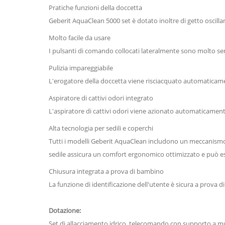
Pratiche funzioni della doccetta
Geberit AquaClean 5000 set è dotato inoltre di getto oscilla
Molto facile da usare
I pulsanti di comando collocati lateralmente sono molto sempl
Pulizia impareggiabile
L'erogatore della doccetta viene risciacquato automaticam
Aspiratore di cattivi odori integrato
L'aspiratore di cattivi odori viene azionato automaticamen
Alta tecnologia per sedili e coperchi
Tutti i modelli Geberit AquaClean includono un meccanismo a
sedile assicura un comfort ergonomico ottimizzato e può esse
Chiusura integrata a prova di bambino
La funzione di identificazione dell'utente è sicura a prova
Dotazione:
Set di allacciamento idrico, telecomando con supporto a muro,