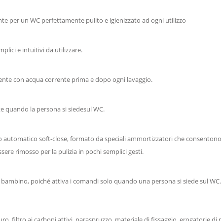
nte per un WC perfettamente pulito e igienizzato ad ogni utilizzo
ici e intuitivi da utilizzare.
ente con acqua corrente prima e dopo ogni lavaggio.
te quando la persona si siedesul WC.
utomatico soft-close, formato da speciali ammortizzatori che consentono a s
re rimosso per la pulizia in pochi semplici gesti.
 di bambino, poiché attiva i comandi solo quando una persona si siede sul WC.
 filtro ai carboni attivi, paraspruzzo, materiale di fissaggio, erogatorie di 