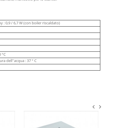
: 0,9 / 6,7 W (con boiler riscaldato)
0 °C
a dell''acqua : 37 ° C