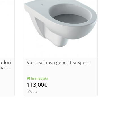
 odori
Vaso selnova geberit sospeso
Bidet s
iac...
Immediata
Immedia
113,00€
115,0
IVA Inc.
IVA Inc.