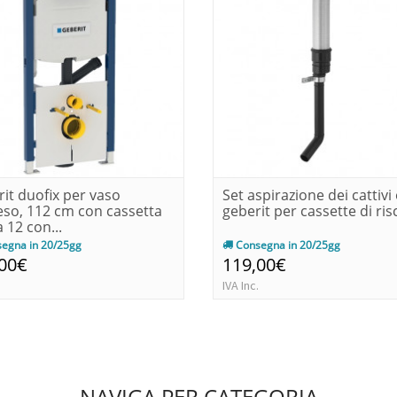
it duofix per vaso
Set aspirazione dei cattivi
so, 112 cm con cassetta
geberit per cassette di risc
 12 con...
egna in 20/25gg
Consegna in 20/25gg
,00€
119,00€
IVA Inc.
NAVIGA PER CATEGORIA