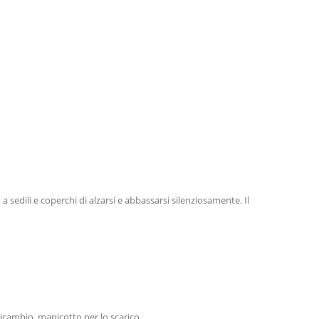
edili e coperchi di alzarsi e abbassarsi silenziosamente. Il
ricambio, manicotto per lo scarico.