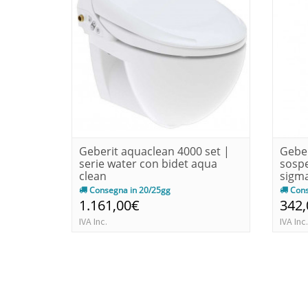
Geberit aquaclean 4000 set |
Geber
serie water con bidet aqua
sospe
clean
sigma
Consegna in 20/25gg
Cons
1.161,00€
342
IVA Inc.
IVA Inc.