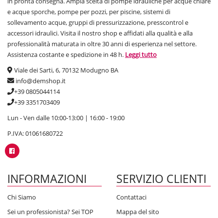
in pronta consegna. Ampia scelta di pompe idrauliche per acque chiare
e acque sporche, pompe per pozzi, per piscine, sistemi di
sollevamento acque, gruppi di pressurizzazione, presscontrol e
accessori idraulici. Visita il nostro shop e affidati alla qualità e alla
professionalità maturata in oltre 30 anni di esperienza nel settore.
Assistenza costante e spedizione in 48 h.
Leggi tutto
Viale dei Sarti, 6, 70132 Modugno BA
info@demshop.it
+39 0805044114
+39 3351703409
Lun - Ven dalle 10:00-13:00 | 16:00 - 19:00
P.IVA: 01061680722
INFORMAZIONI
SERVIZIO CLIENTI
Chi Siamo
Contattaci
Sei un professionista? Sei TOP
Mappa del sito