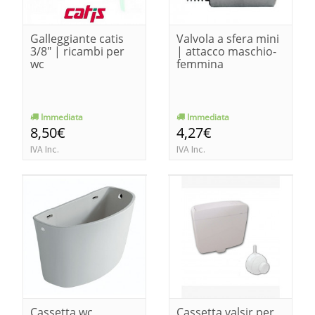
Galleggiante catis
Valvola a sfera mini
3/8" | ricambi per
| attacco maschio-
wc
femmina
Immediata
Immediata
8,50€
4,27€
IVA Inc.
IVA Inc.
Cassetta wc
Cassetta valsir per