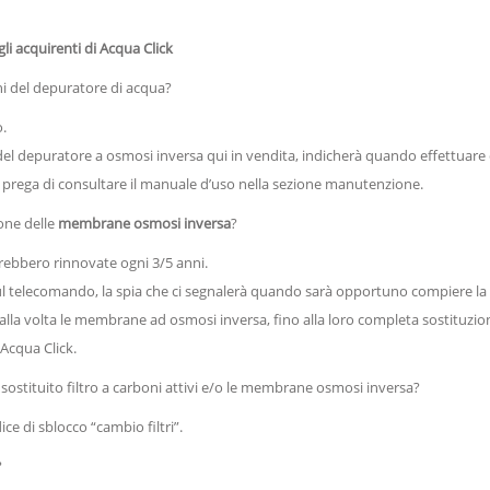
i acquirenti di Acqua Click
ni del depuratore di acqua?
.
o del depuratore a osmosi inversa qui in vendita, indicherà quando effettua
i prega di consultare il manuale d’uso nella sezione manutenzione.
one delle
membrane osmosi inversa
?
ebbero rinnovate ogni 3/5 anni.
sul telecomando, la spia che ci segnalerà quando sarà opportuno compiere la 
 alla volta le membrane ad osmosi inversa, fino alla loro completa sostituzio
Acqua Click.
sostituito filtro a carboni attivi e/o le membrane osmosi inversa?
e di sblocco “cambio filtri”.
?