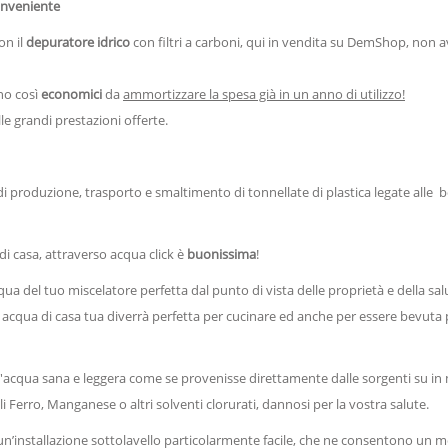
nveniente
on il
depuratore idrico
con filtri a carboni, qui in vendita su DemShop, non a
ono così
economici
da
ammortizzare la spesa già in un anno di utilizzo!
e grandi prestazioni offerte.
i produzione, trasporto e smaltimento di tonnellate di plastica legate all
di casa, attraverso acqua click è
buonissima
!
ua del tuo miscelatore perfetta dal punto di vista delle proprietà e della sal
sa acqua di casa tua diverrà perfetta per cucinare ed anche per essere bevuta
 l'acqua sana e leggera come se provenisse direttamente dalle sorgenti su i
li Ferro, Manganese o altri solventi clorurati, dannosi per la vostra salute.
e un’installazione sottolavello particolarmente facile, che ne consentono un 