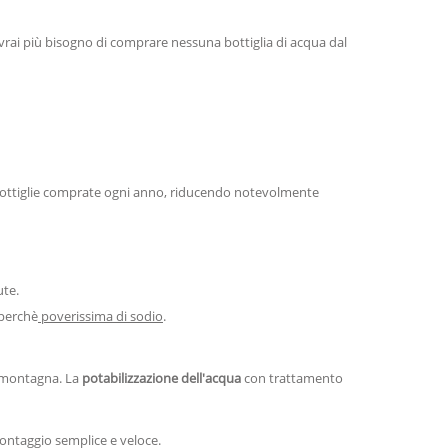
vrai più bisogno di comprare nessuna bottiglia di acqua dal
e bottiglie comprate ogni anno, riducendo notevolmente
ute.
 perchè
poverissima di sodio
.
n montagna. La
potabilizzazione dell'acqua
con trattamento
montaggio semplice e veloce.