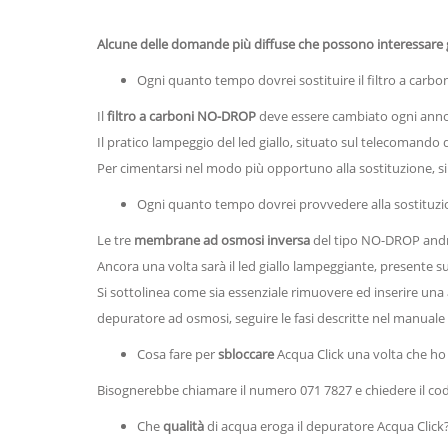
Alcune delle domande più diffuse che possono interessare gl
Ogni quanto tempo dovrei sostituire il filtro a carbo
Il
filtro a carboni NO-DROP
deve essere cambiato ogni anno
Il pratico lampeggio del led giallo, situato sul telecomand
Per cimentarsi nel modo più opportuno alla sostituzione, s
Ogni quanto tempo dovrei provvedere alla sostituzi
Le tre
membrane ad osmosi inversa
del tipo NO-DROP andr
Ancora una volta sarà il led giallo lampeggiante, presente 
Si sottolinea come sia essenziale rimuovere ed inserire una
depuratore ad osmosi, seguire le fasi descritte nel manuale 
Cosa fare per
sbloccare
Acqua Click una volta che ho 
Bisognerebbe chiamare il numero 071 7827 e chiedere il codic
Che
qualità
di acqua eroga il depuratore Acqua Click