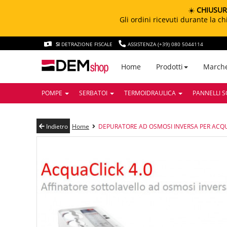
☀️
CHIUSUR
Gli ordini ricevuti durante la 
SI
DETRAZIONE FISCALE
ASSISTENZA (+39) 080 5044114
March
Home
Prodotti
POMPE
SERBATOI
TERMOIDRAULICA
PANNELLI S
Indietro
Home
DEPURATORE AD OSMOSI INVERSA PER ACQUA 