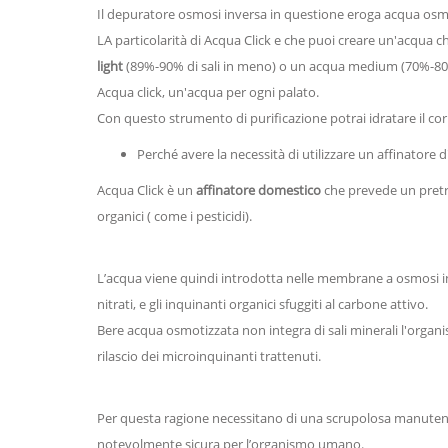
Il depuratore osmosi inversa in questione eroga acqua osmo
LA particolarità di Acqua Click e che puoi creare un'acqua ch
light
(89%-90% di sali in meno) o un acqua medium (70%-80%
Acqua click, un'acqua per ogni palato.
Con questo strumento di purificazione potrai idratare il co
Perché avere la necessità di utilizzare un affinatore 
Acqua Click è un
affinatore domestico
che prevede un pretra
organici ( come i pesticidi).
L’acqua viene quindi introdotta nelle membrane a osmosi inve
nitrati, e gli inquinanti organici sfuggiti al carbone attivo.
Bere acqua osmotizzata non integra di sali minerali l'organism
rilascio dei microinquinanti trattenuti.
Per questa ragione necessitano di una scrupolosa manutenz
notevolmente sicura per l’organismo umano.