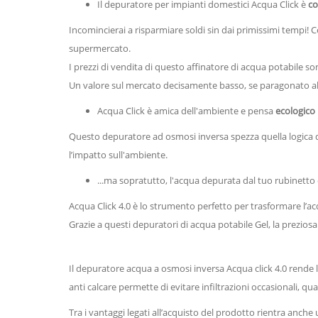
Il depuratore per impianti domestici Acqua Click è
co
Incomincierai a risparmiare soldi sin dai primissimi tempi! C
supermercato.
I prezzi di vendita di questo affinatore di acqua potabile s
Un valore sul mercato decisamente basso, se paragonato all
Acqua Click è amica dell'ambiente e pensa
ecologico
Questo depuratore ad osmosi inversa spezza quella logica d
l’impatto sull'ambiente.
...ma sopratutto, l'acqua depurata dal tuo rubinetto 
Acqua Click 4.0 è lo strumento perfetto per trasformare l’acq
Grazie a questi depuratori di acqua potabile Gel, la prezio
Il depuratore acqua a osmosi inversa Acqua click 4.0 rende
anti calcare permette di evitare infiltrazioni occasionali, qua
Tra i vantaggi legati all’acquisto del prodotto rientra anch