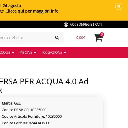
al
24 agosto
.
👉 Clicca qui per maggiori info.
ACCEDI/REGISTRATI
0
0,00€
 ACQUE
PISCINE
IRRIGAZIONE
k
Marca:
GEL
Codice DEM: GEL10235000
Codice Articolo Fornitore: 10235000
Codice EAN: 8018244343533