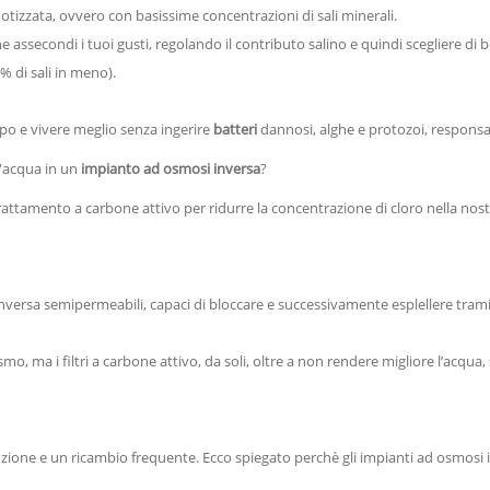
tizzata, ovvero con basissime concentrazioni di sali minerali.
e assecondi i tuoi gusti, regolando il contributo salino e quindi scegliere di 
 di sali in meno).
rpo e vivere meglio senza ingerire
batteri
dannosi, alghe e protozoi, responsabil
d'acqua in un
impianto ad osmosi inversa
?
ttamento a carbone attivo per ridurre la concentrazione di cloro nella nostra 
rsa semipermeabili, capaci di bloccare e successivamente esplellere tramite sc
o, ma i filtri a carbone attivo, da soli, oltre a non rendere migliore l’acqua,
ione e un ricambio frequente. Ecco spiegato perchè gli impianti ad osmosi 