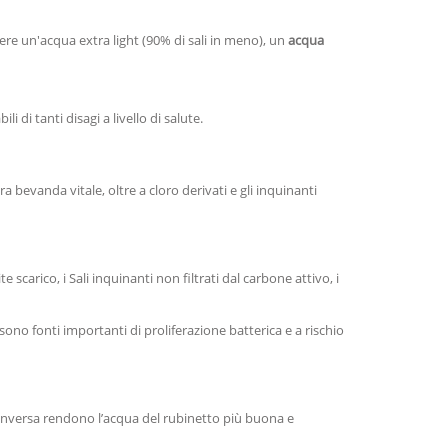
bere un'acqua extra light (90% di sali in meno), un
acqua
i di tanti disagi a livello di salute.
bevanda vitale, oltre a cloro derivati e gli inquinanti
arico, i Sali inquinanti non filtrati dal carbone attivo, i
 sono fonti importanti di proliferazione batterica e a rischio
inversa rendono l’acqua del rubinetto più buona e