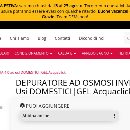
A ESTIVA:
saremo chiusi dall’
8 al 23 agosto
. Torneremo operativi d
chiusura potranno essere evasi con qualche ritardo.
Buone vacanze!
Grazie.
Team DEMshop!
e
Chi siamo
Blog
Contatti
Dicono di noi
OLARI
CONDIZIONAMENTO
CALDAIE
ARREDO BAGNO
FILTRI
4.0 ad usi DOMESTICI|GEL Acquaclick
DEPURATORE AD OSMOSI INVERSA PER ACQUA 4.0 Ad
Usi DOMESTICI|GEL Acquaclic
PUOI AGGIUNGERE
abbina anche