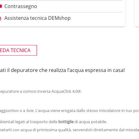
Contrassegno
Assistenza tecnica DEMshop
EDA TECNICA
ti il depuratore che realizza l’acqua espressa in casa!
i il depuratore a osmosi inversa AcquaClick 4.0®.
ggiuntivo o a 3vie. L’acqua viene erogata dallo stesso miscelatore in tuo po
ientali legati al trasporto delle
bottiglie
di acqua potabile.
etarti con acqua di primissima qualità, servendoti direttamente dal miscelato