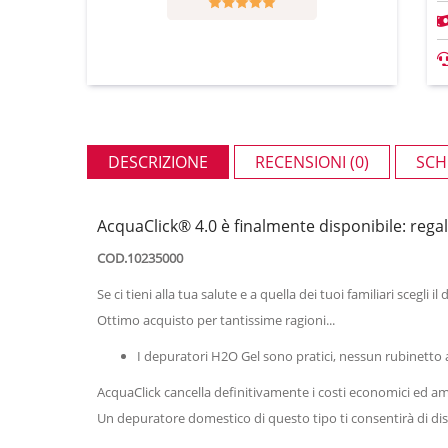
DESCRIZIONE
RECENSIONI (0)
SCH
AcquaClick® 4.0 è finalmente disponibile: regala
COD.10235000
Se ci tieni alla tua salute e a quella dei tuoi familiari scegl
Ottimo acquisto per tantissime ragioni...
I depuratori H2O Gel sono pratici, nessun rubinetto a
AcquaClick cancella definitivamente i costi economici ed amb
Un depuratore domestico di questo tipo ti consentirà di diss