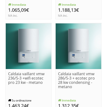
Immediata
Immediata
1.065,09€
1.188,13€
IVA Inc.
IVA Inc.
Caldaia vaillant vmw
Caldaia vaillant vmw
236/5-3 +wifi ecotec
286/5-3 + ecotec pro
pro 23 kw - metano
28 kw condensing -
metano
Su ordinazione
Immediata
1.463,24€
1.312,35€