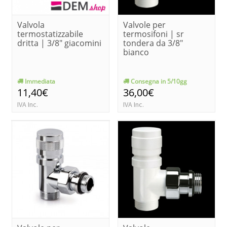
Valvola
Valvole per
termostatizzabile
termosifoni | sr
dritta | 3/8" giacomini
tondera da 3/8"
bianco
Immediata
Consegna in 5/10gg
11,40€
36,00€
IVA Inc.
IVA Inc.