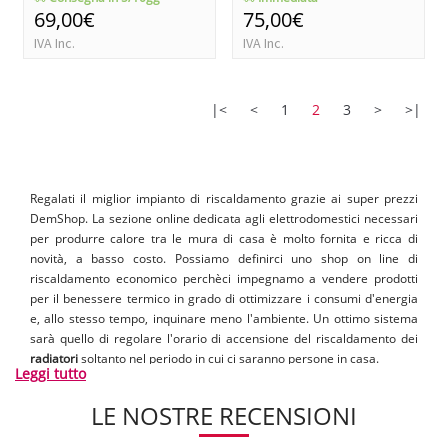
69,00€
75,00€
IVA Inc.
IVA Inc.
|<
<
1
2
3
>
>|
Regalati il miglior impianto di riscaldamento grazie ai super prezzi
DemShop. La sezione online dedicata agli elettrodomestici necessari
per produrre calore tra le mura di casa è molto fornita e ricca di
novità, a basso costo. Possiamo definirci uno shop on line di
riscaldamento economico perchèci impegnamo a vendere prodotti
per il benessere termico in grado di ottimizzare i consumi d'energia
e, allo stesso tempo, inquinare meno l'ambiente. Un ottimo sistema
sarà quello di regolare l'orario di accensione del riscaldamento dei
radiatori
soltanto nel periodo in cui ci saranno persone in casa.
Leggi tutto
Utilizzare
cronotermostati moderni
però non è sinonimo di risparmio
e osservare le specifiche tecniche e termiche di ogni
caldaia a gas
o
LE NOSTRE RECENSIONI
radiatore da interno sarà importante per riuscire a riscaldare casa in
modo economico.