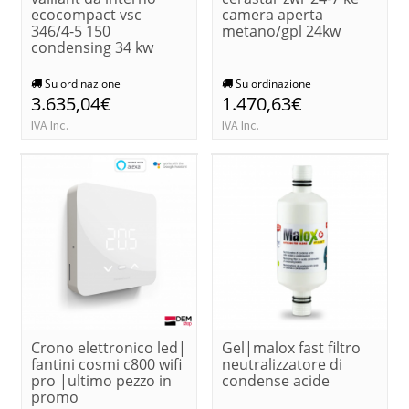
ecocompact vsc
camera aperta
346/4-5 150
metano/gpl 24kw
condensing 34 kw
Su ordinazione
Su ordinazione
3.635,04€
1.470,63€
IVA Inc.
IVA Inc.
Crono elettronico led|
Gel|malox fast filtro
fantini cosmi c800 wifi
neutralizzatore di
pro |ultimo pezzo in
condense acide
promo