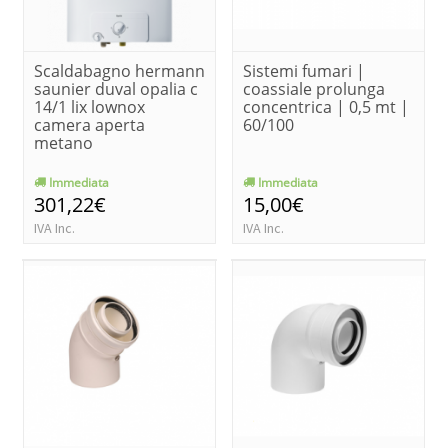
Scaldabagno hermann
Sistemi fumari |
saunier duval opalia c
coassiale prolunga
14/1 lix lownox
concentrica | 0,5 mt |
camera aperta
60/100
metano
Immediata
Immediata
301,22€
15,00€
IVA Inc.
IVA Inc.