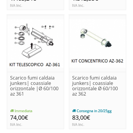
IVA Inc.
IVA Inc.
Scarico fumi caldaia
Scarico fumi caldaia
junkers| coassiale
junkers| coassiale
orizzontale |Ø 60/100
orizzontale Ø 60/100
az 361
az 362
Immediata
Consegna in 20/25gg
74,00€
83,00€
IVA Inc.
IVA Inc.