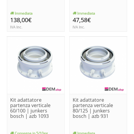
Immediata
Immediata
138,00€
47,58€
IVA Inc.
IVA Inc.
Kit adattatore
Kit adattatore
partenza verticale
partenza verticale
60/100 | junkers
80/125 | junkers
bosch | azb 1093
bosch | azb 931
Consegna in 5/10gg
Immediata