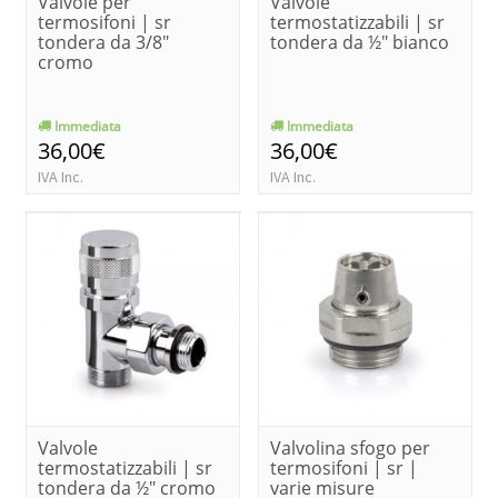
Valvole per
Valvole
termosifoni | sr
termostatizzabili | sr
tondera da 3/8"
tondera da ½" bianco
cromo
Immediata
Immediata
36,00€
36,00€
IVA Inc.
IVA Inc.
Valvole
Valvolina sfogo per
termostatizzabili | sr
termosifoni | sr |
tondera da ½" cromo
varie misure