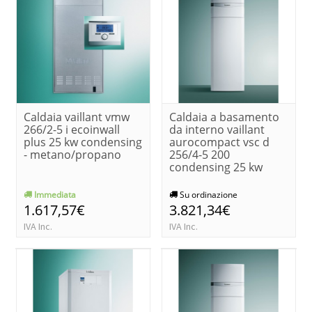
Caldaia vaillant vmw
Caldaia a basamento
266/2-5 i ecoinwall
da interno vaillant
plus 25 kw condensing
aurocompact vsc d
- metano/propano
256/4-5 200
condensing 25 kw
Immediata
Su ordinazione
1.617,57€
3.821,34€
IVA Inc.
IVA Inc.