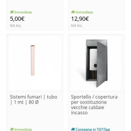
Immediata
Immediata
5,00€
12,90€
IVA Inc.
IVA Inc.
Sistemi fumari | tubo
Sportello / copertura
| 1 mt | 80 Ø
per sostituzione
vecchie caldaie
incasso
Immediata
Consegna in 10/15gg