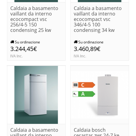
Caldaia a basamento
Caldaia a basamento
vaillant da interno
vaillant da interno
ecocompact vsc
ecocompact vsc
256/4-5 150
346/4-5 100
condensing 25 kw
condensing 34 kw
Su ordinazione
Su ordinazione
3.244,45€
3.460,89€
IVA Inc.
IVA Inc.
Caldaia a basamento
Caldaia bosch
vaillant da interno
cerastar zwr 24-7 ke