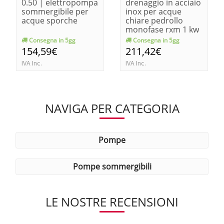
0.50 | elettropompa
drenaggio in acciaio
sommergibile per
inox per acque
acque sporche
chiare pedrollo
monofase rxm 1 kw
0.25-hp 0.33
Consegna in 5gg
Consegna in 5gg
154,59€
211,42€
IVA Inc.
IVA Inc.
NAVIGA PER CATEGORIA
pompe
pompe sommergibili
LE NOSTRE RECENSIONI