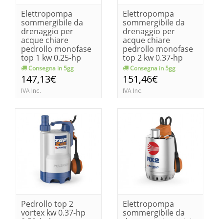
Elettropompa
Elettropompa
sommergibile da
sommergibile da
drenaggio per
drenaggio per
acque chiare
acque chiare
pedrollo monofase
pedrollo monofase
top 1 kw 0.25-hp
top 2 kw 0.37-hp
0.33
0.50
Consegna in 5gg
Consegna in 5gg
147,13€
151,46€
IVA Inc.
IVA Inc.
Pedrollo top 2
Elettropompa
vortex kw 0.37-hp
sommergibile da