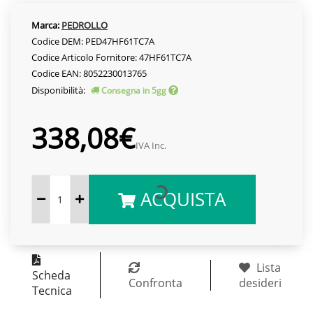
Marca:
PEDROLLO
Codice DEM: PED47HF61TC7A
Codice Articolo Fornitore: 47HF61TC7A
Codice EAN: 8052230013765
Disponibilità:
Consegna in 5gg
338,08€
IVA Inc.
ACQUISTA
Lista
Scheda
Confronta
desideri
Tecnica