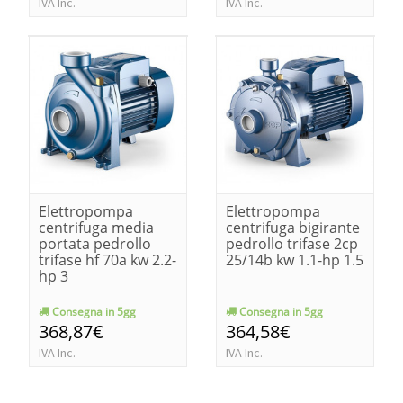
IVA Inc.
IVA Inc.
Elettropompa
Elettropompa
centrifuga media
centrifuga bigirante
portata pedrollo
pedrollo trifase 2cp
trifase hf 70a kw 2.2-
25/14b kw 1.1-hp 1.5
hp 3
Consegna in 5gg
Consegna in 5gg
368,87€
364,58€
IVA Inc.
IVA Inc.