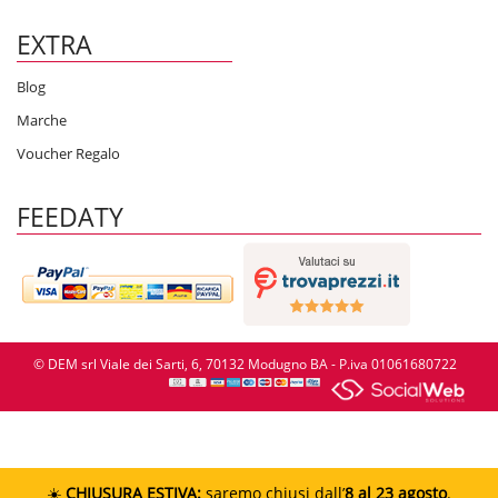
EXTRA
Blog
Marche
Voucher Regalo
FEEDATY
© DEM srl Viale dei Sarti, 6, 70132 Modugno BA - P.iva 01061680722
☀️
CHIUSURA ESTIVA:
saremo chiusi dall’
8 al 23 agosto
.