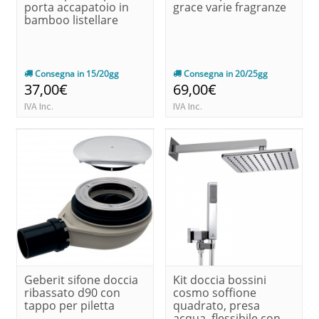
porta accapatoio in
grace varie fragranze
bamboo listellare
Consegna in 15/20gg
Consegna in 20/25gg
37,00€
69,00€
IVA Inc.
IVA Inc.
Geberit sifone doccia
Kit doccia bossini
ribassato d90 con
cosmo soffione
tappo per piletta
quadrato, presa
acqua, flessibile con