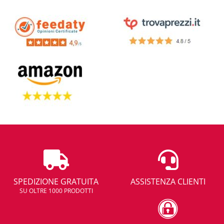
colonna doccia e farseli spedire direttamente a casa, in tempi molto
brevi, è una grande comodità, che solo il Mondo online può offrire.
Se non sai dove comprare box doccia, lavandini, bidet e naturalmente
water, contattaci per un consiglio sugli articoli per sanitari più
eleganti, più apprezzati da designer e architetti italiani. La scelta sul
materiale di arredamento per il bagno è ampia e non avrai difficoltà a
trovare delle offerte allettanti, a prezzi di vendita che non speravi di
trovare. Creare il tuo progetto di bagno sarà divertente e semplice,
grazie ad un team in grado di consigliarti e suggerire il miglior arredo
per abbellire il bagno di casa.
Scopri le ultime tendenze, la
nuova linea di rubinetti
che fa di moda
quest'anno, perchè Demshop è il luogo degli acquisti intelligenti, dove
si coniuga il moderno con il risparmio. Sapere quali colori scegliere è
la chiave vincente per creare dei progetti per bagni apprezzati e
capaci trasmettere fascino nel tempo, ma anche un modo per dare
valore ad una ristrutturazione ben fatta.
SPEDIZIONE GRATUITA
ASSISTENZA CLIENTI
SU OLTRE 1000 PRODOTTI