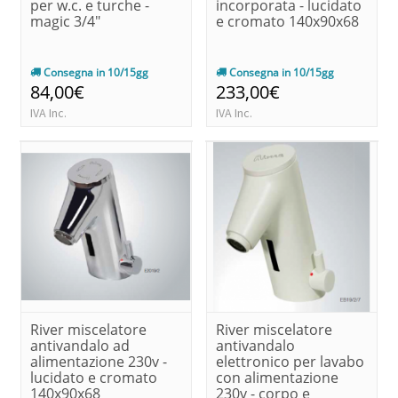
per w.c. e turche -
incorporata - lucidato
magic 3/4"
e cromato 140x90x68
Consegna in 10/15gg
Consegna in 10/15gg
84,00€
233,00€
IVA Inc.
IVA Inc.
River miscelatore
River miscelatore
antivandalo ad
antivandalo
alimentazione 230v -
elettronico per lavabo
lucidato e cromato
con alimentazione
140x90x68
230v - corpo e