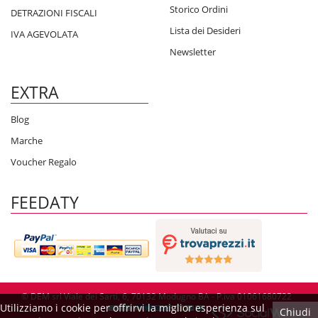
Storico Ordini
DETRAZIONI FISCALI
Lista dei Desideri
IVA AGEVOLATA
Newsletter
EXTRA
Blog
Marche
Voucher Regalo
FEEDATY
© DEM srl Viale dei Sarti, 6, 70132 Modugno BA - P.iva 01061680722
Utilizziamo i cookie per offrirvi la miglior esperienza sul
Chiudi