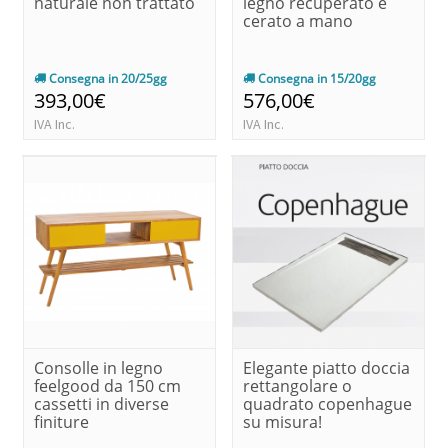
naturale non trattato
legno recuperato e
cerato a mano
Consegna in 20/25gg
Consegna in 15/20gg
393,00€
576,00€
IVA Inc.
IVA Inc.
Consolle in legno
Elegante piatto doccia
feelgood da 150 cm
rettangolare o
cassetti in diverse
quadrato copenhague
finiture
su misura!