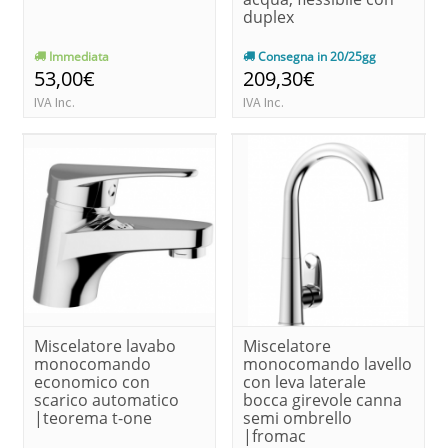
duplex
Immediata
Consegna in 20/25gg
53,00€
209,30€
IVA Inc.
IVA Inc.
Miscelatore lavabo
Miscelatore
monocomando
monocomando lavello
economico con
con leva laterale
scarico automatico
bocca girevole canna
|teorema t-one
semi ombrello
|fromac