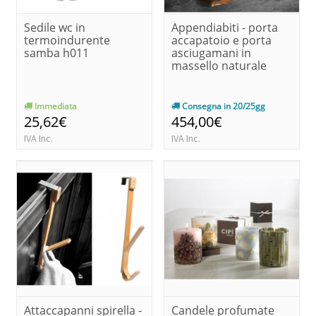
Sedile wc in
Appendiabiti - porta
termoindurente
accapatoio e porta
samba h011
asciugamani in
massello naturale
Immediata
Consegna in 20/25gg
25,62€
454,00€
IVA Inc.
IVA Inc.
Attaccapanni spirella -
Candele profumate