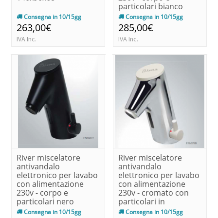
particolari bianco
140x90x68
Consegna in 10/15gg
Consegna in 10/15gg
263,00€
285,00€
IVA Inc.
IVA Inc.
River miscelatore
River miscelatore
antivandalo
antivandalo
elettronico per lavabo
elettronico per lavabo
con alimentazione
con alimentazione
230v - corpo e
230v - cromato con
particolari nero
particolari in
140x90x68
bianco140x90x68
Consegna in 10/15gg
Consegna in 10/15gg