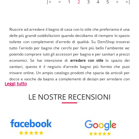
|<
<
1
2
3
4
5
>
>|
Riuscire ad arredare il bagno di casa con lo stile che preferiamo è una
delle più grandi soddisfazioni quando decidiamo di riempire lo spazio
toilette con complementi d'arredo di qualità. Su DemShop troverai
tutto l'arredo per bagno che cerchi per fare più bello l'ambiente wc
potendo comprare tutti gli accessori per bagno e per sanitari a prezzi
economici. Se hai intenzione di
arredare con stile
lo spazio dei
sanitari, questo è il negozio d'arredo bagno più fornito che puoi
trovare online. Un ampio catalogo prodotti che spazia da articoli per
docce e vasche da bagno a complementi di design per arredare con
Leggi tutto
gusto le pareti del tuo bagnetto.
LE NOSTRE RECENSIONI
[..]
Guarda come realizzare un
arredo moderno
o come fare a
ringiovanire un arredamento per bagni classici, le soluzioni per
decorare e riempire di mobili di marchi prestigiosi non mancano. Non
è necessario andare da Leroy Merlin o Ikea per comprare prodotti
per completare la zona wc, perchè puoi acquistare tutto dal nostro
bagno shop a costi anche più bassi. Reperire i
mobili da bagno
o le