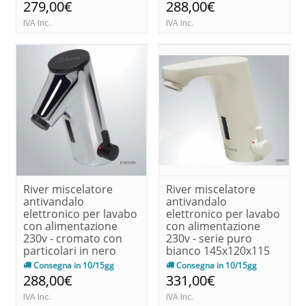
279,00€
288,00€
IVA Inc.
IVA Inc.
River miscelatore
River miscelatore
antivandalo
antivandalo
elettronico per lavabo
elettronico per lavabo
con alimentazione
con alimentazione
230v - cromato con
230v - serie puro
particolari in nero
bianco 145x120x115
140x90x68
Consegna in 10/15gg
Consegna in 10/15gg
288,00€
331,00€
IVA Inc.
IVA Inc.