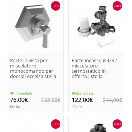
-50%
-50%
Parte in vista per
Parte incasso is3292
miscelatore
miscelatore
monocomando per
termostatico in
doccia|eccelsa stella
offerta| stella
Immediata
Immediata
76,00€
122,00€
152,50€
244,00€
IVA Inc.
IVA Inc.
-50%
-50%