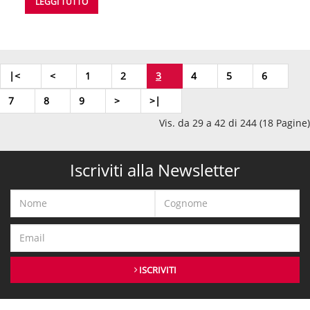
LEGGI TUTTO
|<
<
1
2
3
4
5
6
7
8
9
>
>|
Vis. da 29 a 42 di 244 (18 Pagine)
Iscriviti alla Newsletter
ISCRIVITI