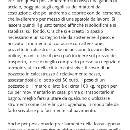
Per fare questo posizioneremo sul basso una gabbia di
acciaio, poggiata sugli angoli su dei mattoni da
costruzione, che poi andremo a coprire con del cemento,
che livelleremo per mezzo di una spatola da lavoro. Si
lascerà quindi il giusto tempo affinchè si solidifichi e si
stabilizzi sul fondo. Ora che si è creato lo spazio
necessario e un sostegno tale da sostenerne il peso, è
arrivato il momento di collocare con attenzione il
pozzetto in calcestruzzo. Se ne possono trovare diversi
online, ma visto che il peso può incidere sul prezzo del
trasporto, forse è meglio comprarlo presso un negozio di
termoidraulica della città in cui si vive. Il costo di un
pozzetto in calcestruzzo è relativamente basso,
assestandosi al di sotto dei 50 euro. Il
peso
di un
pozzetto di 1 metro di lato è di circa 100 kg, ragion per
cui per movimentarlo in casa, prima di trasportarlo in
bagno, meglio farsi aiutare da qualcuno o utilizzare
strumenti come carrellini, asciugamani, in modo tale da
farlo scivolare più facilmente sul pavimento.
Anche per posizionarlo precisamente nella fossa appena
scavata si dovrà seguire qualche accortezza, come quella