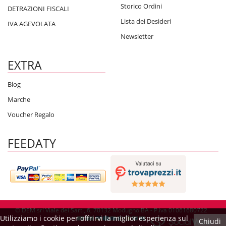
Storico Ordini
DETRAZIONI FISCALI
Lista dei Desideri
IVA AGEVOLATA
Newsletter
EXTRA
Blog
Marche
Voucher Regalo
FEEDATY
© DEM srl Viale dei Sarti, 6, 70132 Modugno BA - P.iva 01061680722
Utilizziamo i cookie per offrirvi la miglior esperienza sul
Chiudi