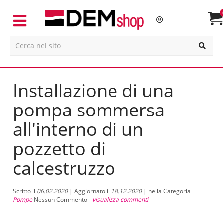
Installazione di una
pompa sommersa
all'interno di un
pozzetto di
calcestruzzo
Scritto il
06.02.2020
| Aggiornato il
18.12.2020
| nella Categoria
Pompe
Nessun Commento -
visualizza commenti