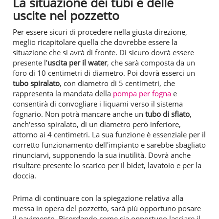
La situazione dei tubi e delle
uscite nel pozzetto
Per essere sicuri di procedere nella giusta direzione,
meglio ricapitolare quella che dovrebbe essere la
situazione che si avrà di fronte. Di sicuro dovrà essere
presente l'
uscita per il water
, che sarà composta da un
foro di 10 centimetri di diametro. Poi dovrà esserci un
tubo spiralato
, con diametro di 5 centimetri, che
rappresenta la mandata della
pompa per fogna
e
consentirà di convogliare i liquami verso il sistema
fognario. Non potrà mancare anche un
tubo di sfiato
,
anch'esso spiralato, di un diametro però inferiore,
attorno ai 4 centimetri. La sua funzione è essenziale per il
corretto funzionamento dell'impianto e sarebbe sbagliato
rinunciarvi, supponendo la sua inutilità. Dovrà anche
risultare presente lo scarico per il bidet, lavatoio e per la
doccia.
Prima di continuare con la spiegazione relativa alla
messa in opera del pozzetto, sarà più opportuno posare
il pavimento. Ricordando come sia opportuno lasciare il