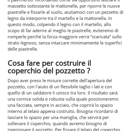
massetto sottostante le mattonelle, per riporre le nuove
piastrelle e fissarle al suolo, aiutiamoci con un pezzetto di
legno da interporre tra il martello e la mattonella. In
questo modo, colpendo il legno con il martello, allo
scopo di far aderire al meglio le piastrelle, eviteremo di
romperle perchè la forza maggiore verrà “scaricata” sullo
strato legnoso, senza intaccare minimamente le superfici
delle piastrelle.
Cosa fare per costruire il
coperchio del pozzetto ?
Dopo aver preso le misure corrette dell'apertura del
pozzetto, con l'aiuto di un flessibile taglio i lati e con
quello di un saldatore li unisco tra loro. Il risultato sarà
una cornice solida e robusta sulla quale posizioneremo
una facciata, sempre in acciaio, che coprirà lo spazio
interno al telaio appena costruito. Bisogna ricordarsi di
lasciare lo spazio per una maniglia, che servirà per
sollevare il coperchio, quando avremo bisogno di
ispezionare il pozzetto. Per fissare il telaio del coperchio