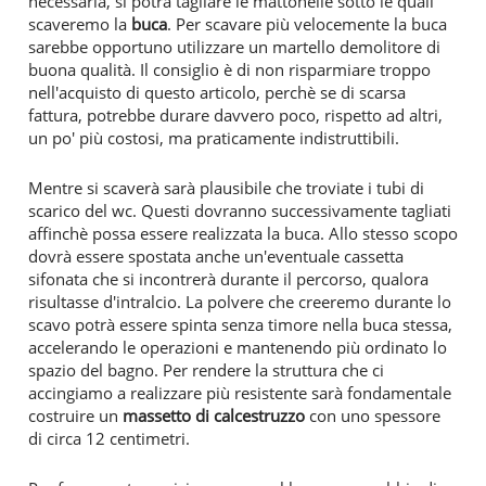
necessaria, si potrà tagliare le mattonelle sotto le quali
scaveremo la
buca
. Per scavare più velocemente la buca
sarebbe opportuno utilizzare un martello demolitore di
buona qualità. Il consiglio è di non risparmiare troppo
nell'acquisto di questo articolo, perchè se di scarsa
fattura, potrebbe durare davvero poco, rispetto ad altri,
un po' più costosi, ma praticamente indistruttibili.
Mentre si scaverà sarà plausibile che troviate i tubi di
scarico del wc. Questi dovranno successivamente tagliati
affinchè possa essere realizzata la buca. Allo stesso scopo
dovrà essere spostata anche un'eventuale cassetta
sifonata che si incontrerà durante il percorso, qualora
risultasse d'intralcio. La polvere che creeremo durante lo
scavo potrà essere spinta senza timore nella buca stessa,
accelerando le operazioni e mantenendo più ordinato lo
spazio del bagno. Per rendere la struttura che ci
accingiamo a realizzare più resistente sarà fondamentale
costruire un
massetto di calcestruzzo
con uno spessore
di circa 12 centimetri.