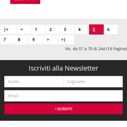
|<
<
1
2
3
4
5
6
7
8
9
>
>|
Vis. da 57 a 70 di 244 (18 Pagine)
Iscriviti alla Newsletter
ISCRIVITI