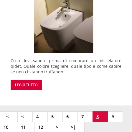
Cosa devi sapere prima di comprare un miscelatore
bidet. Quale colore scegliere, quale tipo e come capire
se non ci stanno truffando.
LEGGI TUTTO
|<
<
4
5
6
7
8
9
10
11
12
>
>|