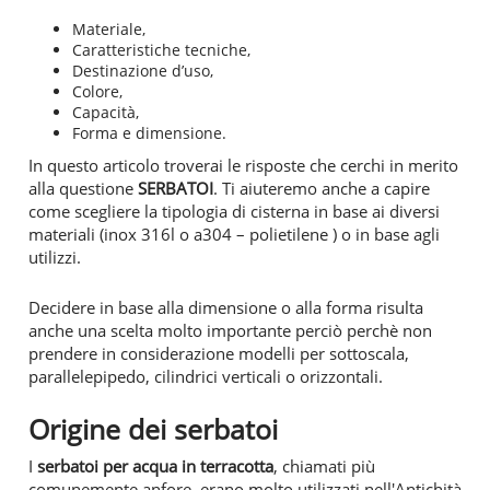
Materiale,
Caratteristiche tecniche,
Destinazione d’uso,
Colore,
Capacità,
Forma e dimensione.
In questo articolo troverai le risposte che cerchi in merito
alla questione
SERBATOI
. Ti aiuteremo anche a capire
come scegliere la tipologia di cisterna in base ai diversi
materiali (inox 316l o a304 – polietilene ) o in base agli
utilizzi.
Decidere in base alla dimensione o alla forma risulta
anche una scelta molto importante perciò perchè non
prendere in considerazione modelli per sottoscala,
parallelepipedo, cilindrici verticali o orizzontali.
Origine dei serbatoi
I
serbatoi per acqua in terracotta
, chiamati più
comunemente anfore, erano molto utilizzati nell'Antichità