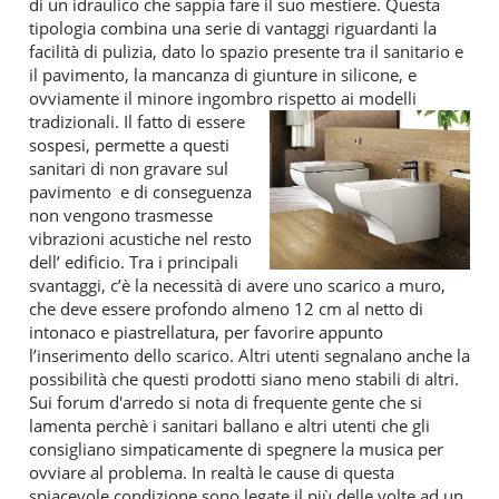
di un idraulico che sappia fare il suo mestiere. Questa
tipologia combina una serie di vantaggi riguardanti la
facilità di pulizia, dato lo spazio presente tra il sanitario e
il pavimento, la mancanza di giunture in silicone, e
ovviamente il minore ingombro rispetto ai modelli
tradizionali.
Il fatto di essere
sospesi, permette a questi
sanitari di non gravare sul
pavimento e di conseguenza
non vengono trasmesse
vibrazioni acustiche nel resto
dell’ edificio. Tra i principali
svantaggi, c’è la necessità di avere uno scarico a muro,
che deve essere profondo almeno 12 cm al netto di
intonaco e piastrellatura, per favorire appunto
l’inserimento dello scarico. Altri utenti segnalano anche la
possibilità che questi prodotti siano meno stabili di altri.
Sui forum d'arredo si nota di frequente gente che si
lamenta perchè i sanitari ballano e altri utenti che gli
consigliano simpaticamente di spegnere la musica per
ovviare al problema. In realtà le cause di questa
spiacevole condizione sono legate il più delle volte ad un