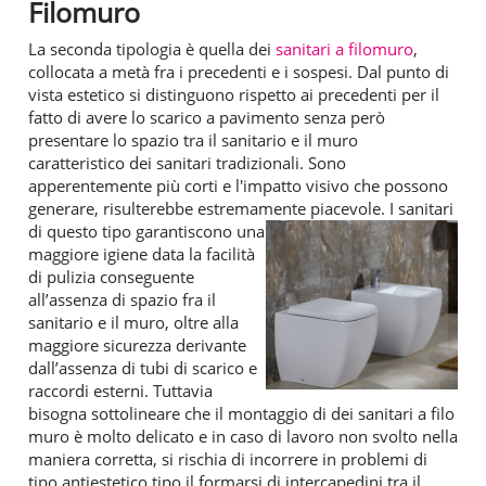
Filomuro
La seconda tipologia è quella dei
sanitari a filomuro
,
collocata a metà fra i precedenti e i sospesi. Dal punto di
vista estetico si distinguono rispetto ai precedenti per il
fatto di avere lo scarico a pavimento senza però
presentare lo spazio tra il sanitario e il muro
caratteristico dei sanitari tradizionali. Sono
apperentemente più corti e l'impatto visivo che possono
generare, risulterebbe estremamente piacevole.
I sanitari
di questo tipo garantiscono una
maggiore igiene data la facilità
di pulizia conseguente
all’assenza di spazio fra il
sanitario e il muro, oltre alla
maggiore sicurezza derivante
dall’assenza di tubi di scarico e
raccordi esterni. Tuttavia
bisogna sottolineare che il montaggio di dei sanitari a filo
muro è molto delicato e in caso di lavoro non svolto nella
maniera corretta, si rischia di incorrere in problemi di
tipo antiestetico tipo il formarsi di intercapedini tra il