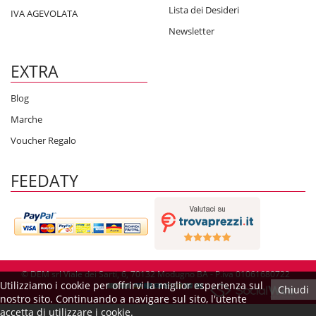
Lista dei Desideri
IVA AGEVOLATA
Newsletter
EXTRA
Blog
Marche
Voucher Regalo
FEEDATY
© DEM srl Viale dei Sarti, 6, 70132 Modugno BA - P.iva 01061680722
Utilizziamo i cookie per offrirvi la miglior esperienza sul
Chiudi
nostro sito. Continuando a navigare sul sito, l'utente
accetta di utilizzare i cookie.