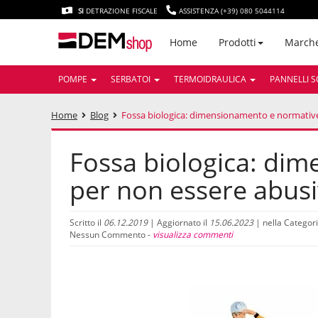
SI
DETRAZIONE FISCALE
ASSISTENZA (+39) 080 5044114
March
Home
Prodotti
POMPE
SERBATOI
TERMOIDRAULICA
PANNELLI S
Home
Blog
Fossa biologica: dimensionamento e normative
Fossa biologica: di
per non essere abusi
Scritto il
06.12.2019
| Aggiornato il
15.06.2023
| nella Categor
Nessun Commento -
visualizza commenti