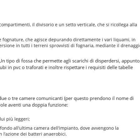
compartimenti, il divisorio e un setto verticale, che si ricollega alla
tre fognature, che agisce depurando direttamente i vari liquami, in
rsione in tutti i terreni sprovvisti di fognaria, mediante il drenaggi
 Un tipo di fossa che permette agli scarichi di disperdersi, appunto
in pvc o traforati e inoltre rispettare i requisiti delle tabelle
n due o tre camere comunicanti (per questo prendono il nome di
lvole aventi una doppia funzione:
ui più leggeri;
in fondo all’ultima camera dell’impianto, dove avvengono la
 l’azione dei batteri anaerobici.