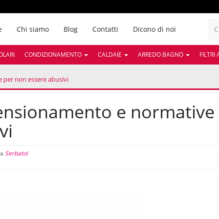
e
Chi siamo
Blog
Contatti
Dicono di noi
OLARI
CONDIZIONAMENTO
CALDAIE
ARREDO BAGNO
FILTRI
 per non essere abusivi
mensionamento e normative
vi
ia
Serbatoi