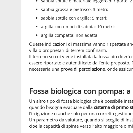
sabbia sottile o materiale leggero di riporto: 2
sabbia grossa e pietrisco: 3 metri;
sabbia sottile con argilla: 5 metri;
argilla con un po’ di sabbia: 10 metri;
argilla compatta: non adatta
Queste indicazioni di massima vanno rispettate anc
villa o proprietari di terreni confinanti.
Il terreno su cui viene installata la fossa bio dovr
essere riportate e autentificate dall'ente preposto.
necessaria una
prova di percolazione
, onde assicur
Fossa biologica con pompa: a
Un altro tipo di fossa biologica che è possibile in
quando bisogna evacuare dalla
cisterna di primo s
l’irrigazione o anche solo per una corretta gestione
Un parametro da valutare, quando si sceglie di ins
cioè la capacità di spinta verso l’alto maggiore o m