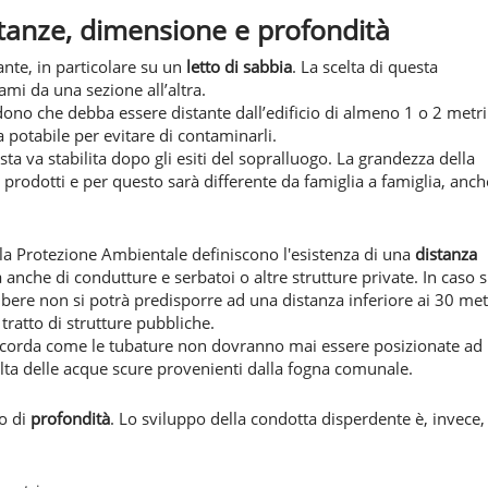
stanze, dimensione e profondità
ante, in particolare su un
letto di sabbia
. La scelta di questa
ami da una sezione all’altra.
ono che debba essere distante dall’edificio di almeno 1 o 2 metri
a potabile per evitare di contaminarli.
a va stabilita dopo gli esiti del sopralluogo. La grandezza della
i
prodotti e per questo sarà differente da famiglia a famiglia, anch
 la Protezione Ambientale definiscono l'esistenza di una
distanza
 anche di condutture e serbatoi o altre strutture private. In caso s
a bere non si potrà predisporre ad una distanza inferiore ai 30 met
tratto di strutture pubbliche.
ricorda come le tubature non dovranno mai essere posizionate ad
colta delle acque scure provenienti dalla fogna comunale.
ro di
profondità
. Lo sviluppo della condotta disperdente è, invece,