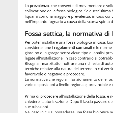
La
prevalenza
, che consente di movimentare e solle
collocazione della fossa biologica. Se quest’ultima
liquami con una maggiore prevalenza; in caso cont
nell'impianto fognario a causa della scarsa spinta 
Fossa settica, la normativa di 
Per poter installare una fossa biologica in casa, bi
considerazione i
regolamenti comunali
e le norme i
giardino o in garage senza alcun tipo di analisi pr
legate all'installazione. In caso contrario si potreb
Bisogna innanzitutto inoltrare una richiesta di auto
tecniche relative alla natura del terreno in cui verr
favorevole o negativo a procedere.
La normativa che regola il funzionamento delle fos
varie disposizioni a livello regionale, provinciale 
Prima di procedere all’installazione della fossa, è n
chiedere l’autorizzazione. Dopo il lascia passare de
sue tubazioni.
Nel caso in cui si possedesse una fossa biologica n