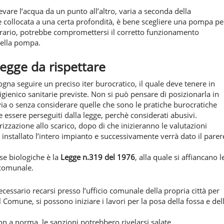
vare l’acqua da un punto all’altro, varia a seconda della
 è collocata a una certa profondità, è bene scegliere una pompa pe
rario, potrebbe compromettersi il corretto funzionamento
della pompa.
legge da rispettare
sogna seguire un preciso iter burocratico, il quale deve tenere in
gienico sanitarie previste. Non si può pensare di posizionarla in
evia o senza considerare quelle che sono le pratiche burocratiche
be essere perseguiti dalla legge, perchè considerati abusivi.
rizzazione allo scarico, dopo di che inizieranno le valutazioni
à installato l’intero impianto e successivamente verrà dato il parer
se biologiche è la
Legge n.319 del 1976
, alla quale si affiancano l
e comunale.
ecessario recarsi presso l’ufficio comunale della propria città per
l Comune, si possono iniziare i lavori per la posa della fossa e del
on a norma, le sanzioni potrebbero rivelarsi salate.