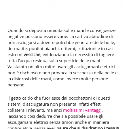
Quando si deposita umidità sulle mani le conseguenze
negative possono essere varie. La cattiva abitudine di
non asciugarsi a dovere potrebbe generare delle bolle,
dermatite, puntini bianchi, eritemi, irritazioni e in casi
estremi
vesciche
, evidenziando la necessità di togliere
tutta l'acqua residua sulla superficie delle mani.
Va sfatato un altro mito: usare gli asciugamani elettrici
non è rischioso e non provoca la secchezza della pelle e
la disidrosi delle mani, come invece molte persone
pensano.
Il getto caldo che fuoriesce dai bocchettoni di questi
sistemi d'asciugatura non presenta infatti effetti
collaterali rilevanti, ma anzi
moltissimi vantaggi
.
lasciando così dedurre che sia possibile usare gli
asciugamani elettrici senza timori anche in maniera
continuativa, senza aver
paura che si disidratino i tessuti
.