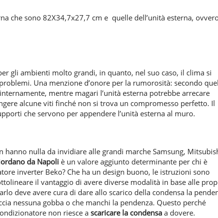
terna che sono 82X34,7x27,7 cm e quelle dell’unità esterna, ovver
r gli ambienti molto grandi, in quanto, nel suo caso, il clima si
 problemi. Una menzione d’onore per la rumorosità: secondo que
 internamente, mentre magari l’unità esterna potrebbe arrecare
stringere alcune viti finché non si trova un compromesso perfetto. Il
 supporti che servono per appendere l’unità esterna al muro.
non hanno nulla da invidiare alle grandi marche Samsung, Mitsubis
iordano da Napoli
è un valore aggiunto determinante per chi è
tore inverter Beko? Che ha un design buono, le istruzioni sono
ttolineare il vantaggio di avere diverse modalità in base alle prop
larlo deve avere cura di dare allo scarico della condensa la pende
faccia nessuna gobba o che manchi la pendenza. Questo perché
 condizionatore non riesce a
scaricare la condensa
a dovere.