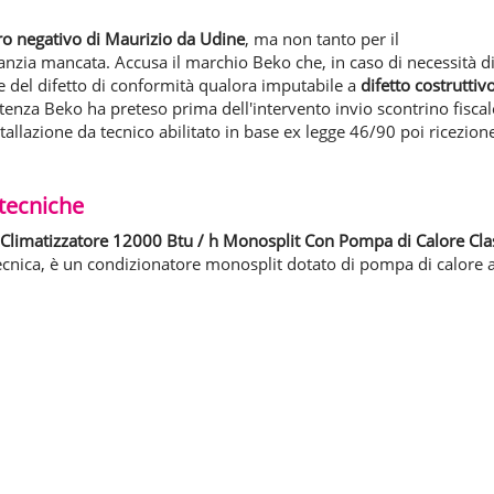
ro negativo di Maurizio da Udine
, ma non tanto per il
nzia mancata. Accusa il marchio Beko che, in caso di necessità d
ine del difetto di conformità qualora imputabile a
difetto costruttiv
stenza Beko ha preteso prima dell'intervento invio scontrino fiscal
stallazione da tecnico abilitato in base ex legge 46/90 poi ricezion
 tecniche
 Climatizzatore 12000 Btu / h Monosplit Con Pompa di Calore Cla
cnica, è un condizionatore monosplit dotato di pompa di calore 