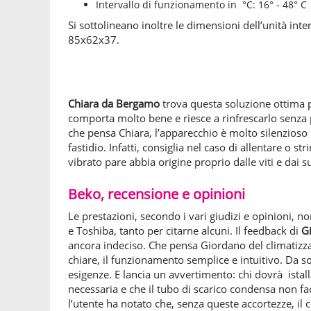
Intervallo di funzionamento in °C: 16° - 48° C
Si sottolineano inoltre le dimensioni dell’unità in
85x62x37.
Chiara da Bergamo
trova questa soluzione ottima pe
comporta molto bene e riesce a rinfrescarlo senza
che pensa Chiara, l’apparecchio è molto silenzioso
fastidio. Infatti, consiglia nel caso di allentare o 
vibrato pare abbia origine proprio dalle viti e dai
Beko, recensione e opinioni
Le prestazioni, secondo i vari giudizi e opinioni, 
e Toshiba, tanto per citarne alcuni. Il feedback di
G
ancora indeciso. Che pensa Giordano del climatizza
chiare, il funzionamento semplice e intuitivo. Da so
esigenze. E lancia un avvertimento: chi dovrà istal
necessaria e che il tubo di scarico condensa non 
l’utente ha notato che, senza queste accortezze, il