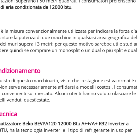
abitazioni superano i 50 metri quadrati, i consumatori preferiscono
e di aria condizionata da 12000 btu
.
a è la misura convenzionalmente utilizzata per indicare la forza d'a
tare la potenza di due macchine in qualsiasi area geografica del
ei muri supera i 3 metri: per questo motivo sarebbe utile studia
idere quindi se comprare un monosplit o un dual o più split e qua
ondizionamento
quisto di questo macchinario, visto che la stagione estiva ormai è 
 Non serve necessariamente affidarsi a modelli costosi. I consumat
convenienti sul mercato. Alcuni utenti hanno voluto rilasciare le
lli venduti quest’estate.
ecnica
matizzatore Beko BEVPA120 12000 Btu A++/A+ R32 inverter a
U, ha la tecnologia Inverter e il tipo di refrigerante in uso per