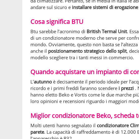
da climatizzare. Pertanto, se in media in Italia le 
andare sul sicuro e
installare sistemi di erogazion
Cosa significa BTU
Btu sarebbe l’acronimo di
British Termal Unit
. Ess
di un condizionatore moderno che serve per confron
mondo. Ovviamente, questo non basta se l’altezza d
anche il
posizionamento strategico dello split
, dec
modello scegliere tra i tanti messi in commercio.
Quando acquistare un impianto di c
L’
autunno
è decisamente il periodo ideale per l’ac
ricordo e i primi freddi faranno scendere
i prezzi
.
hanno eletto Beko e Vortis come le due marche più 
loro opinioni e recensioni riguardo i maggiori mode
Miglior condizionatore Beko, scheda t
Molti utenti hanno segnalato il
condizionatore Cli
parete
. La capacità di raffreddamento è di 12.000 BT
l’apparecchio è R32.