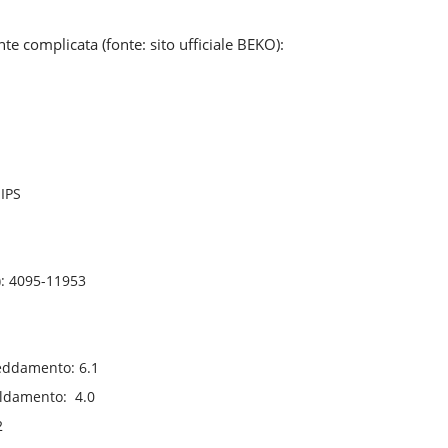
 complicata (fonte: sito ufficiale BEKO):
HIPS
): 4095-11953
reddamento: 6.1
caldamento: 4.0
2