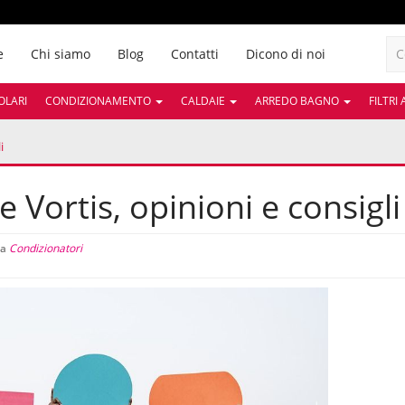
e
Chi siamo
Blog
Contatti
Dicono di noi
OLARI
CONDIZIONAMENTO
CALDAIE
ARREDO BAGNO
FILTRI
i
 Vortis, opinioni e consigli
ia
Condizionatori