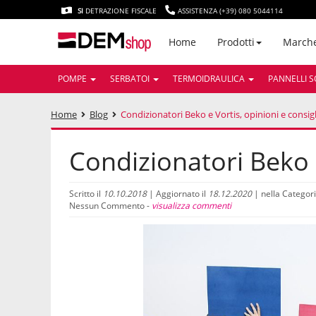
SI
DETRAZIONE FISCALE
ASSISTENZA (+39) 080 5044114
March
Home
Prodotti
POMPE
SERBATOI
TERMOIDRAULICA
PANNELLI S
Home
Blog
Condizionatori Beko e Vortis, opinioni e consigl
Condizionatori Beko e
Scritto il
10.10.2018
| Aggiornato il
18.12.2020
| nella Categor
Nessun Commento -
visualizza commenti