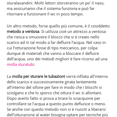
sturalavandini. Molti lettori storceranno un po' il naso,
ma assicuriamo che il sistema funziona e può far
ritornare a funzionare il wc in poco tempo.
Un altro metodo, forse quello più comune, è il cosiddetto
metodo a ventosa
. Si utilizza cioè un attrezzo a ventosa
che riesca a smuovere il blocco che si è creato nello
scarico ed in tal modo a far defluire l’acqua. Nel caso in
cui l’otturazione fosse di tipo meccanico, per colpa
dunque di materiali che vanno a bloccare il defluire
dell’acqua, uno dei metodi migliori è fare ricorso ad una
molla sturatubi
.
La
molla per sturare le tubazioni
verrà infilata all’interno
dello scarico e successivamente girata lentamente
all’interno del sifone per fare in modo che i blocchi si
sciolgano e che lo sporco che ottura il wc si allontani.
Dopo averlo fatto si prova a tirare lo sciacquone per
controllare se l’acqua a questo punto defluisce o meno.
Se anche con questo metodo non si è riusciti a liberarsi
dell’otturazione al water bisogna optare per tecniche più