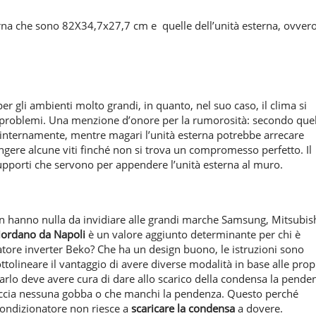
terna che sono 82X34,7x27,7 cm e quelle dell’unità esterna, ovver
r gli ambienti molto grandi, in quanto, nel suo caso, il clima si
 problemi. Una menzione d’onore per la rumorosità: secondo que
 internamente, mentre magari l’unità esterna potrebbe arrecare
stringere alcune viti finché non si trova un compromesso perfetto. Il
 supporti che servono per appendere l’unità esterna al muro.
non hanno nulla da invidiare alle grandi marche Samsung, Mitsubis
iordano da Napoli
è un valore aggiunto determinante per chi è
tore inverter Beko? Che ha un design buono, le istruzioni sono
ttolineare il vantaggio di avere diverse modalità in base alle prop
larlo deve avere cura di dare allo scarico della condensa la pende
faccia nessuna gobba o che manchi la pendenza. Questo perché
 condizionatore non riesce a
scaricare la condensa
a dovere.