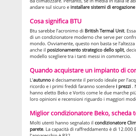
da climatizzare. Pertanto, se in media in Italia le 
andare sul sicuro e
installare sistemi di erogazion
Cosa significa BTU
Btu sarebbe l’acronimo di
British Termal Unit
. Ess
di un condizionatore moderno che serve per confron
mondo. Ovviamente, questo non basta se l’altezza d
anche il
posizionamento strategico dello split
, dec
modello scegliere tra i tanti messi in commercio.
Quando acquistare un impianto di c
L’
autunno
è decisamente il periodo ideale per l’ac
ricordo e i primi freddi faranno scendere
i prezzi
.
hanno eletto Beko e Vortis come le due marche più 
loro opinioni e recensioni riguardo i maggiori mode
Miglior condizionatore Beko, scheda t
Molti utenti hanno segnalato il
condizionatore Cli
parete
. La capacità di raffreddamento è di 12.000 BT
l’apparecchio è R32.