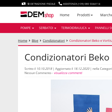
SI
DETRAZIONE FISCALE
ASSISTENZA (+39) 080 5044114
March
Home
Prodotti
POMPE
SERBATOI
TERMOIDRAULICA
PANNELLI S
Home
Blog
Condizionatori
Condizionatori Beko e Vortis,
Condizionatori Beko e
Scritto il
10.10.2018
| Aggiornato il
18.12.2020
| nella Categor
Nessun Commento -
visualizza commenti