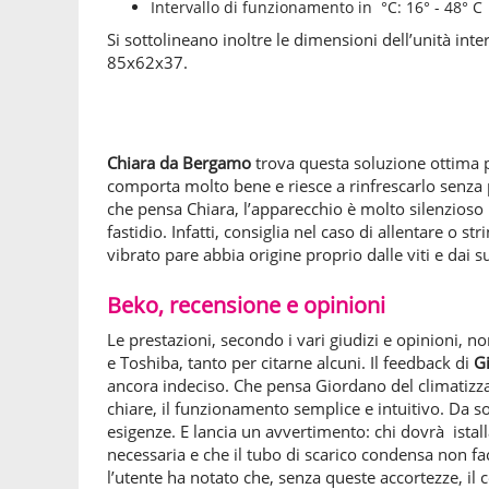
Intervallo di funzionamento in °C: 16° - 48° C
Si sottolineano inoltre le dimensioni dell’unità in
85x62x37.
Chiara da Bergamo
trova questa soluzione ottima pe
comporta molto bene e riesce a rinfrescarlo senza
che pensa Chiara, l’apparecchio è molto silenzioso
fastidio. Infatti, consiglia nel caso di allentare o 
vibrato pare abbia origine proprio dalle viti e dai
Beko, recensione e opinioni
Le prestazioni, secondo i vari giudizi e opinioni, 
e Toshiba, tanto per citarne alcuni. Il feedback di
G
ancora indeciso. Che pensa Giordano del climatizza
chiare, il funzionamento semplice e intuitivo. Da so
esigenze. E lancia un avvertimento: chi dovrà istal
necessaria e che il tubo di scarico condensa non 
l’utente ha notato che, senza queste accortezze, il