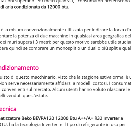
abitazioni superano i 50 metri quadrati, i consumatori preferiscono
e di aria condizionata da 12000 btu
.
a è la misura convenzionalmente utilizzata per indicare la forza d'a
tare la potenza di due macchine in qualsiasi area geografica del
ei muri supera i 3 metri: per questo motivo sarebbe utile studia
idere quindi se comprare un monosplit o un dual o più split e qua
ondizionamento
quisto di questo macchinario, visto che la stagione estiva ormai è 
 Non serve necessariamente affidarsi a modelli costosi. I consumat
convenienti sul mercato. Alcuni utenti hanno voluto rilasciare le
lli venduti quest’estate.
ecnica
matizzatore Beko BEVPA120 12000 Btu A++/A+ R32 inverter a
U, ha la tecnologia Inverter e il tipo di refrigerante in uso per