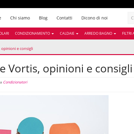
e
Chi siamo
Blog
Contatti
Dicono di noi
OLARI
CONDIZIONAMENTO
CALDAIE
ARREDO BAGNO
FILTRI
 opinioni e consigli
 Vortis, opinioni e consigli
ia
Condizionatori