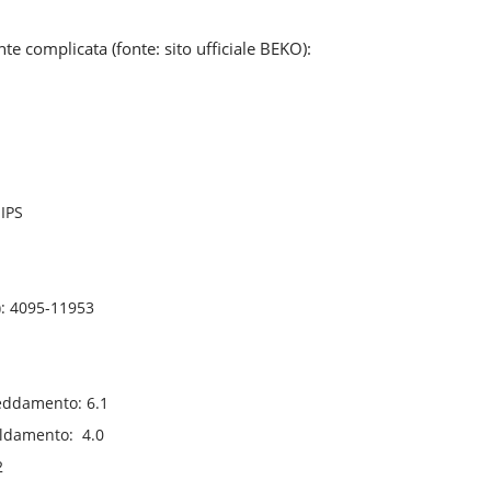
 complicata (fonte: sito ufficiale BEKO):
HIPS
): 4095-11953
reddamento: 6.1
caldamento: 4.0
2