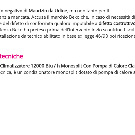
ro negativo di Maurizio da Udine
, ma non tanto per il
nzia mancata. Accusa il marchio Beko che, in caso di necessità d
ine del difetto di conformità qualora imputabile a
difetto costruttiv
stenza Beko ha preteso prima dell'intervento invio scontrino fiscal
stallazione da tecnico abilitato in base ex legge 46/90 poi ricezion
 tecniche
 Climatizzatore 12000 Btu / h Monosplit Con Pompa di Calore Cla
cnica, è un condizionatore monosplit dotato di pompa di calore 