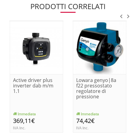
PRODOTTI CORRELATI
Active driver plus
Lowara genyo|8a
inverter dab m/m
f22 pressostato
1.1
regolatore di
pressione
Immediata
Immediata
369,11€
74,42€
IVA Inc.
IVA Inc.