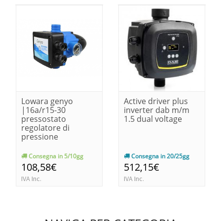
Lowara genyo
Active driver plus
|16a/r15-30
inverter dab m/m
pressostato
1.5 dual voltage
regolatore di
pressione
Consegna in 5/10gg
Consegna in 20/25gg
108,58€
512,15€
IVA Inc.
IVA Inc.