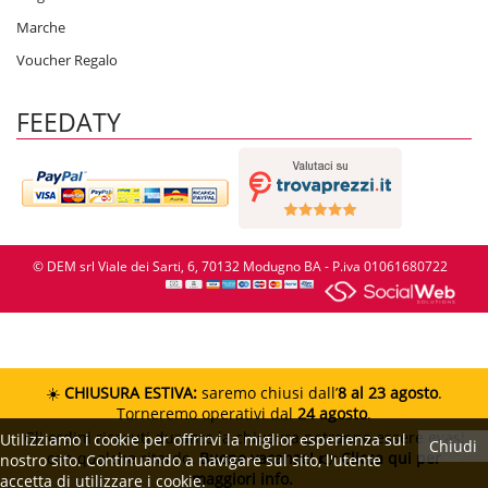
Marche
Voucher Regalo
FEEDATY
© DEM srl Viale dei Sarti, 6, 70132 Modugno BA - P.iva 01061680722
☀️
CHIUSURA ESTIVA:
saremo chiusi dall’
8 al 23 agosto
.
Torneremo operativi dal
24 agosto
.
Gli ordini ricevuti durante la chiusura potranno essere evasi
Utilizziamo i cookie per offrirvi la miglior esperienza sul
Chiudi
con qualche ritardo.
Buone vacanze!
👉 Clicca qui per
nostro sito. Continuando a navigare sul sito, l'utente
maggiori info.
accetta di utilizzare i cookie.