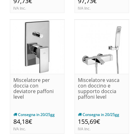
97,73€
97,73€
IVA Inc.
IVA Inc.
Miscelatore per
Miscelatore vasca
doccia con
con doccino e
deviatore paffoni
supporto doccia
level
paffoni level
Consegna in 20/25gg
Consegna in 20/25gg
84,18€
155,69€
IVA Inc.
IVA Inc.