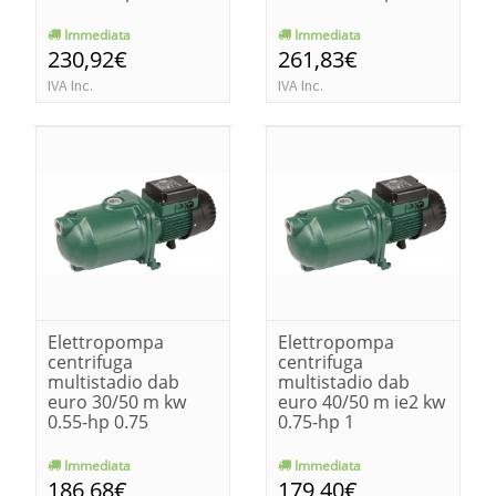
Immediata
Immediata
230,92€
261,83€
IVA Inc.
IVA Inc.
Elettropompa
Elettropompa
centrifuga
centrifuga
multistadio dab
multistadio dab
euro 30/50 m kw
euro 40/50 m ie2 kw
0.55-hp 0.75
0.75-hp 1
Immediata
Immediata
186,68€
179,40€