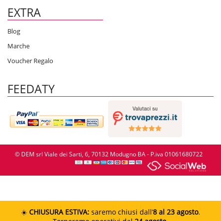
EXTRA
Blog
Marche
Voucher Regalo
FEEDATY
© DEM srl Viale dei Sarti, 6, 70132 Modugno BA - P.iva 01061680722
☀️
CHIUSURA ESTIVA:
saremo chiusi dall’
8 al 23 agosto
.