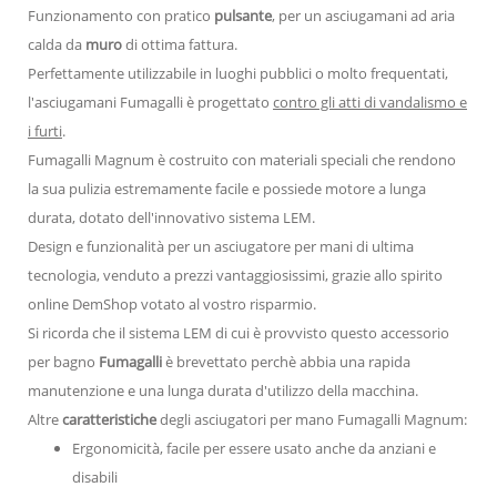
Funzionamento con pratico
pulsante
, per un asciugamani ad aria
calda da
muro
di ottima fattura.
Perfettamente utilizzabile in luoghi pubblici o molto frequentati,
l'asciugamani Fumagalli è progettato
contro gli atti di vandalismo e
i furti
.
Fumagalli Magnum è costruito con materiali speciali che rendono
la sua pulizia estremamente facile e possiede motore a lunga
durata, dotato dell'innovativo sistema LEM.
Design e funzionalità per un asciugatore per mani di ultima
tecnologia, venduto a prezzi vantaggiosissimi, grazie allo spirito
online DemShop votato al vostro risparmio.
Si ricorda che il sistema LEM di cui è provvisto questo accessorio
per bagno
Fumagalli
è brevettato perchè abbia una rapida
manutenzione e una lunga durata d'utilizzo della macchina.
Altre
caratteristiche
degli asciugatori per mano Fumagalli Magnum:
Ergonomicità, facile per essere usato anche da anziani e
disabili