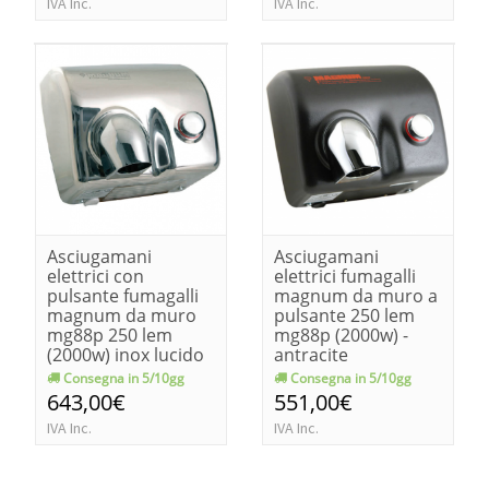
IVA Inc.
IVA Inc.
Asciugamani
Asciugamani
elettrici con
elettrici fumagalli
pulsante fumagalli
magnum da muro a
magnum da muro
pulsante 250 lem
mg88p 250 lem
mg88p (2000w) -
(2000w) inox lucido
antracite
Consegna in 5/10gg
Consegna in 5/10gg
643,00€
551,00€
IVA Inc.
IVA Inc.