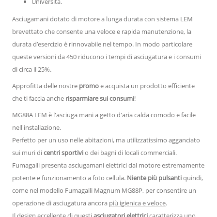
Università.
Asciugamani dotato di motore a lunga durata con sistema LEM
brevettato che consente una veloce e rapida manutenzione, la
durata d’esercizio è rinnovabile nel tempo. In modo particolare
queste versioni da 450 riducono i tempi di asciugatura e i consumi
di circa il 25%.
Approfitta delle nostre
promo
e acquista un prodotto efficiente
che ti faccia anche
risparmiare sui consumi
!
MG88A LEM è l'asciuga mani a getto d'aria calda comodo e facile
nell'installazione.
Perfetto per un uso nelle abitazioni, ma utilizzatissimo agganciato
sui muri di
centri sportivi
o dei bagni di locali commerciali.
Fumagalli presenta asciugamani elettrici dal motore estremamente
potente e funzionamento a foto cellula.
Niente più pulsanti
quindi,
come nel modello Fumagalli Magnum MG88P, per consentire un
operazione di asciugatura ancora
più igienica e veloce
.
Il design eccellente di questi
asciugatori elettrici
caratterizza uno