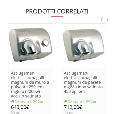
PRODOTTI CORRELATI
Asciugamani
Asciugamani
elettrici fumagalli
elettrici fumagalli
magnum da muro a
magnum da parete
pulsante 250 lem
mg88a inox satinato
mg88p (2000w) -
450 ep lem
acciaio satinato
Consegna in 5/10gg
Consegna in 5/10gg
643,00€
712,00€
IVA Inc.
IVA Inc.