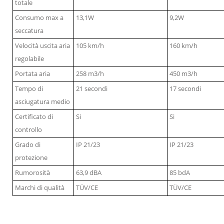
totale
Consumo max a
13,1W
9,2W
seccatura
Velocità uscita aria
105 km/h
160 km/h
regolabile
Portata aria
258 m3/h
450 m3/h
Tempo di
21 secondi
17 secondi
asciugatura medio
Certificato di
Si
Si
controllo
Grado di
IP 21/23
IP 21/23
protezione
Rumorosità
63,9 dBA
85 bdA
Marchi di qualità
TÜV/CE
TÜV/CE