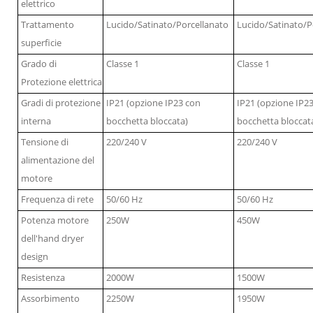
elettrico
Trattamento
Lucido/Satinato/Porcellanato
Lucido/Satinato/P
superficie
Grado di
Classe 1
Classe 1
Protezione elettrica
Gradi di protezione
IP21 (opzione IP23 con
IP21 (opzione IP2
interna
bocchetta bloccata)
bocchetta bloccat
Tensione di
220/240 V
220/240 V
alimentazione del
motore
Frequenza di rete
50/60 Hz
50/60 Hz
Potenza motore
250W
450W
dell'hand dryer
design
Resistenza
2000W
1500W
Assorbimento
2250W
1950W