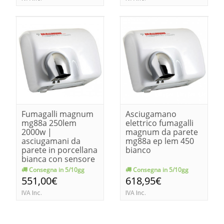
Fumagalli magnum
Asciugamano
mg88a 250lem
elettrico fumagalli
2000w |
magnum da parete
asciugamani da
mg88a ep lem 450
parete in porcellana
bianco
bianca con sensore
Consegna in 5/10gg
Consegna in 5/10gg
551,00€
618,95€
IVA Inc.
IVA Inc.