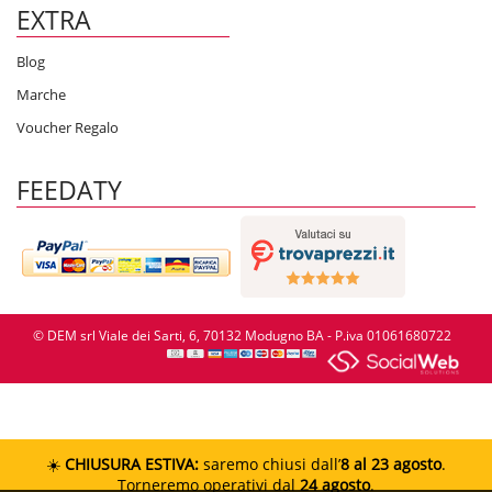
EXTRA
Blog
Marche
Voucher Regalo
FEEDATY
© DEM srl Viale dei Sarti, 6, 70132 Modugno BA - P.iva 01061680722
☀️
CHIUSURA ESTIVA:
saremo chiusi dall’
8 al 23 agosto
.
Torneremo operativi dal
24 agosto
.