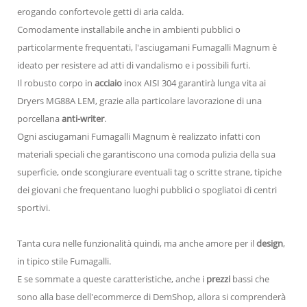
erogando confortevole getti di aria calda.
Comodamente installabile anche in ambienti pubblici o
particolarmente frequentati, l'asciugamani Fumagalli Magnum è
ideato per resistere ad atti di vandalismo e i possibili furti.
Il robusto corpo in
acciaio
inox AISI 304 garantirà lunga vita ai
Dryers MG88A LEM, grazie alla particolare lavorazione di una
porcellana
anti-writer
.
Ogni asciugamani Fumagalli Magnum è realizzato infatti con
materiali speciali che garantiscono una comoda pulizia della sua
superficie, onde scongiurare eventuali tag o scritte strane, tipiche
dei giovani che frequentano luoghi pubblici o spogliatoi di centri
sportivi.
Tanta cura nelle funzionalità quindi, ma anche amore per il
design
,
in tipico stile Fumagalli.
E se sommate a queste caratteristiche, anche i
prezzi
bassi che
sono alla base dell'ecommerce di DemShop, allora si comprenderà