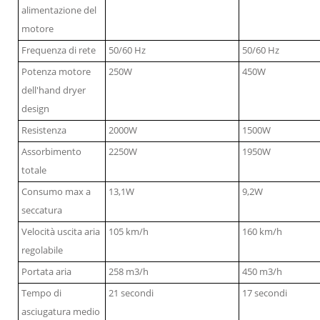
alimentazione del
motore
Frequenza di rete
50/60 Hz
50/60 Hz
Potenza motore
250W
450W
dell'hand dryer
design
Resistenza
2000W
1500W
Assorbimento
2250W
1950W
totale
Consumo max a
13,1W
9,2W
seccatura
Velocità uscita aria
105 km/h
160 km/h
regolabile
Portata aria
258 m3/h
450 m3/h
Tempo di
21 secondi
17 secondi
asciugatura medio