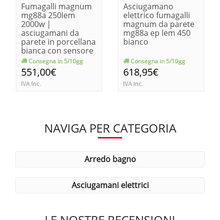
Fumagalli magnum
Asciugamano
mg88a 250lem
elettrico fumagalli
2000w |
magnum da parete
asciugamani da
mg88a ep lem 450
parete in porcellana
bianco
bianca con sensore
Consegna in 5/10gg
Consegna in 5/10gg
551,00€
618,95€
IVA Inc.
IVA Inc.
NAVIGA PER CATEGORIA
arredo bagno
asciugamani elettrici
LE NOSTRE RECENSIONI