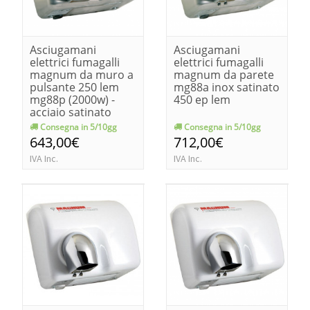
Asciugamani
Asciugamani
elettrici fumagalli
elettrici fumagalli
magnum da muro a
magnum da parete
pulsante 250 lem
mg88a inox satinato
mg88p (2000w) -
450 ep lem
acciaio satinato
Consegna in 5/10gg
Consegna in 5/10gg
643,00€
712,00€
IVA Inc.
IVA Inc.