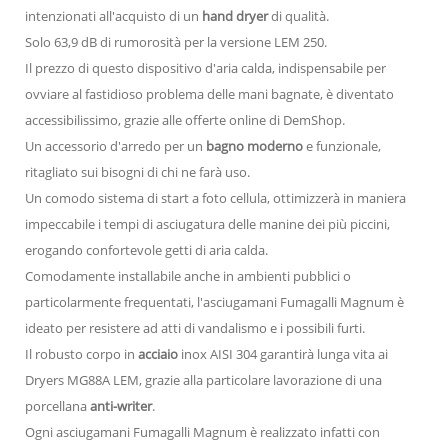
intenzionati all'acquisto di un
hand dryer
di qualità.
Solo 63,9 dB di rumorosità per la versione LEM 250.
Il prezzo di questo dispositivo d'aria calda, indispensabile per
ovviare al fastidioso problema delle mani bagnate, è diventato
accessibilissimo, grazie alle offerte online di DemShop.
Un accessorio d'arredo per un
bagno moderno
e funzionale,
ritagliato sui bisogni di chi ne farà uso.
Un comodo sistema di start a foto cellula, ottimizzerà in maniera
impeccabile i tempi di asciugatura delle manine dei più piccini,
erogando confortevole getti di aria calda.
Comodamente installabile anche in ambienti pubblici o
particolarmente frequentati, l'asciugamani Fumagalli Magnum è
ideato per resistere ad atti di vandalismo e i possibili furti.
Il robusto corpo in
acciaio
inox AISI 304 garantirà lunga vita ai
Dryers MG88A LEM, grazie alla particolare lavorazione di una
porcellana
anti-writer
.
Ogni asciugamani Fumagalli Magnum è realizzato infatti con