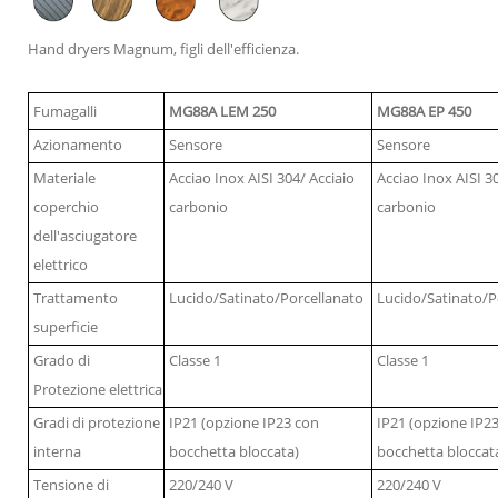
Hand dryers Magnum, figli dell'efficienza.
Fumagalli
MG88A LEM 250
MG88A EP 450
Azionamento
Sensore
Sensore
Materiale
Acciao Inox AISI 304/ Acciaio
Acciao Inox AISI 3
coperchio
carbonio
carbonio
dell'asciugatore
elettrico
Trattamento
Lucido/Satinato/Porcellanato
Lucido/Satinato/P
superficie
Grado di
Classe 1
Classe 1
Protezione elettrica
Gradi di protezione
IP21 (opzione IP23 con
IP21 (opzione IP2
interna
bocchetta bloccata)
bocchetta bloccat
Tensione di
220/240 V
220/240 V