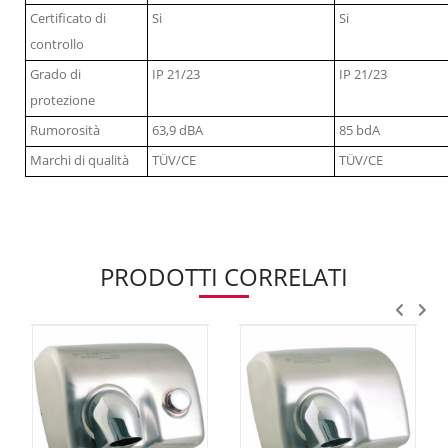
Certificato di
Si
Si
controllo
Grado di
IP 21/23
IP 21/23
protezione
Rumorosità
63,9 dBA
85 bdA
Marchi di qualità
TÜV/CE
TÜV/CE
PRODOTTI CORRELATI