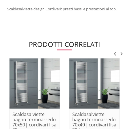
Scaldasalviette design Cordivari: prezzi bassi e prestazioni al top
.
PRODOTTI CORRELATI
Scaldasalviette
Scaldasalviette
bagno termoarredo
bagno termoarredo
70x50| cordivari lisa
70x40| cordivari lisa