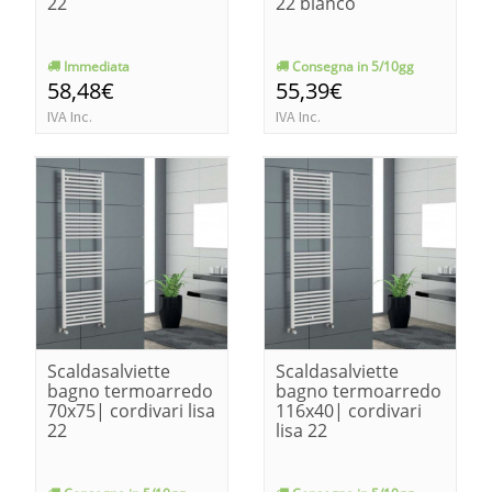
22
22 bianco
Immediata
Consegna in 5/10gg
58,48€
55,39€
IVA Inc.
IVA Inc.
Scaldasalviette
Scaldasalviette
bagno termoarredo
bagno termoarredo
70x75| cordivari lisa
116x40| cordivari
22
lisa 22