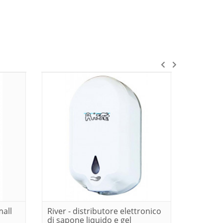
mall
River - distributore elettronico
River - 
di sapone liquido e gel
di sapon