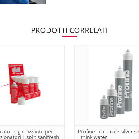
PRODOTTI CORRELATI
icatore igienizzante per
Profine - cartucce silver s
zionatori | split sanifresh
|think water