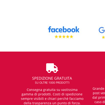
SPEDIZIONE GRATUITA
SU OLTRE 1000 PRODOTTI
Grande e
Consegna gratuita su vastissima
post ven
gamma di prodotti. Costi di spedizione
dal prim
sempre visibili e chiari perchè facciamo
caso d
della trasparenza un punto di forza.