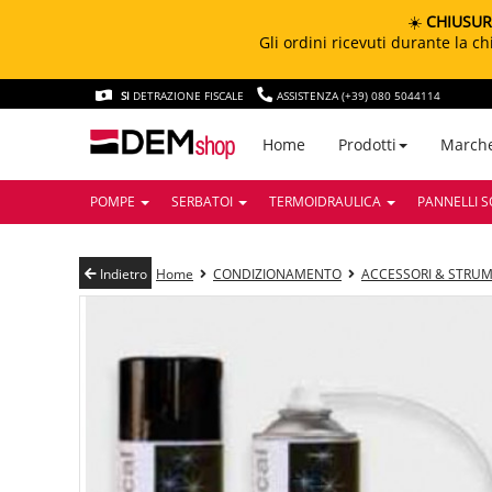
☀️
CHIUSUR
Gli ordini ricevuti durante la 
SI
DETRAZIONE FISCALE
ASSISTENZA (+39) 080 5044114
March
Home
Prodotti
POMPE
SERBATOI
TERMOIDRAULICA
PANNELLI S
Indietro
Home
CONDIZIONAMENTO
ACCESSORI & STRUM