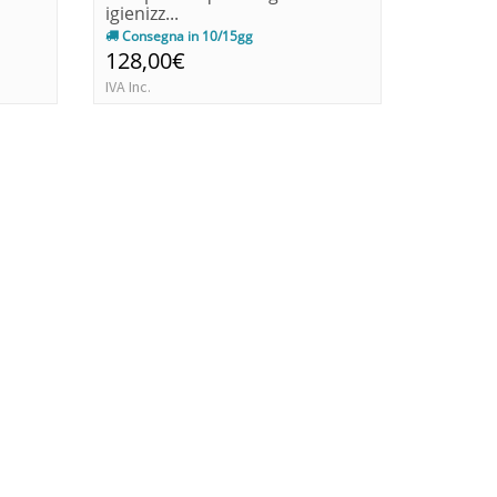
igienizz...
igienizz..
Consegna in 10/15gg
Consegn
128,00€
165,0
IVA Inc.
IVA Inc.