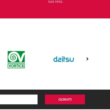
suo reso.
ISCRIVITI