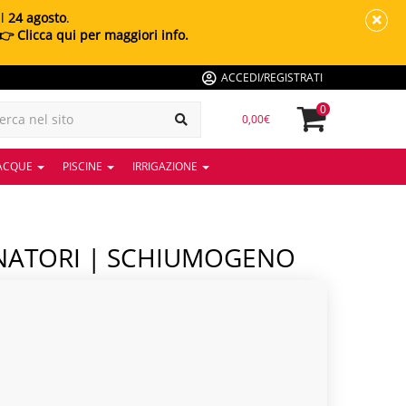
al
24 agosto
.
👉 Clicca qui per maggiori info.
ACCEDI/REGISTRATI
0
0,00€
 ACQUE
PISCINE
IRRIGAZIONE
ONATORI | SCHIUMOGENO