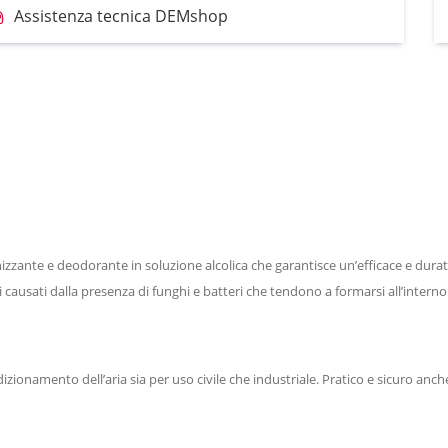
Assistenza tecnica DEMshop
zzante e deodorante in soluzione alcolica che garantisce un’efficace e duratura
ri causati dalla presenza di funghi e batteri che tendono a formarsi all’intern
izionamento dell’aria sia per uso civile che industriale. Pratico e sicuro anc