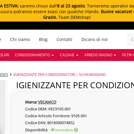
A ESTIVA:
saremo chiusi dall’
8 al 23 agosto
. Torneremo operativi d
chiusura potranno essere evasi con qualche ritardo.
Buone vacanze!
Grazie.
Team DEMshop!
e
Chi siamo
Blog
Contatti
Dicono di noi
OLARI
CONDIZIONAMENTO
CALDAIE
ARREDO BAGNO
FILTRI
ENTI
IGIENIZZANTE PER CONDIZIONATORI | SCHIUMOGENO
IGIENIZZANTE PER CONDIZI
Marca:
VECAMCO
Codice DEM: VEC9105-001
Codice Articolo Fornitore: 9105-001
Codice EAN: 8018300074852
Disponibilità:
Immediata