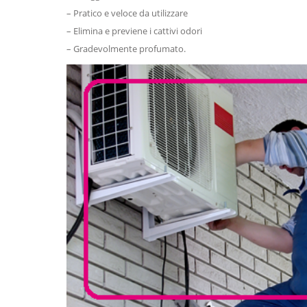
– Pratico e veloce da utilizzare
– Elimina e previene i cattivi odori
– Gradevolmente profumato.