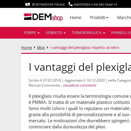
SI
DETRAZIONE FISCALE
ASSISTENZA (+39) 080 5044114
March
Home
Prodotti
POMPE
SERBATOI
TERMOIDRAULICA
PANNELLI S
Home
Blog
I vantaggi del plexiglass rispetto al vetro
I vantaggi del plexigl
Scritto il
07.07.2016
| Aggiornato il
18.12.2020
| nella Categor
Nessun Commento -
visualizza commenti
Il plexiglass risulta essere la terminologia comune
è PMMA. Si tratta di un materiale plastico cotituito 
Sono molti coloro i quali lo reputano un materiale p
grazie alla possibilità di personalizzazione e al su
mercato. Le motivazioni che dovrebbero spingerci a p
cominciare dalla durevolezza del plexi.