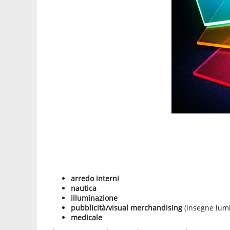
arredo interni
nautica
illuminazione
pubblicità/visual merchandising
(insegne lumi
medicale