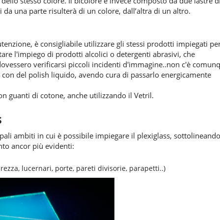
ello stesso colore. Il bicolore è invece composto da due lastre d
 da una parte risulterà di un colore, dall’altra di un altro.
nzione, è consigliabile utilizzare gli stessi prodotti impiegati per
are l'impiego di prodotti alcolici o detergenti abrasivi, che
dovessero verificarsi piccoli incidenti d'immagine..non c'è comun
 con del polish liquido, avendo cura di passarlo energicamente
guanti di cotone, anche utilizzando il Vetril.
s
li ambiti in cui è possibile impiegare il plexiglass, sottolineand
anto ancor più evidenti:
curezza, lucernari, porte, pareti divisorie, parapetti..)