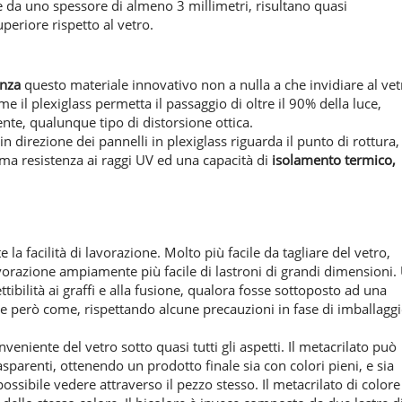
te da uno spessore di almeno 3 millimetri, risultano quasi
periore rispetto al vetro.
enza
questo materiale innovativo non a nulla a che invidiare al vet
e il plexiglass permetta il passaggio di oltre il 90% della luce,
ente, qualunque tipo di distorsione ottica.
in direzione dei pannelli in plexiglass riguarda il punto di rottura,
ma resistenza ai raggi UV ed una capacità di
isolamento termico,
 la facilità di lavorazione. Molto più facile da tagliare del vetro,
vorazione ampiamente più facile di lastroni di grandi dimensioni.
ttibilità ai graffi e alla fusione, qualora fosse sottoposto ad una
ce però come, rispettando alcune precauzioni in fase di imballagg
onveniente del vetro sotto quasi tutti gli aspetti. Il metacrilato può
sparenti, ottenendo un prodotto finale sia con colori pieni, e sia
ossibile vedere attraverso il pezzo stesso. Il metacrilato di colore