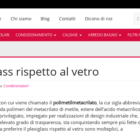
e
Chi siamo
Blog
Contatti
Dicono di noi
OLARI
CONDIZIONAMENTO
CALDAIE
ARREDO BAGNO
FILTRI
ass rispetto al vetro
ia
Condizionatori
 con cui viene chiamato il
polimetilmetacrilato
, la cui sigla abbrevi
da polimeri del metacrilato di metile, estere dell’acido metacrilico
rivilegiato, impiegato per realizzazioni di design industriale che,
o elevato grado di trasparenza, sta conquistando sempre più fette d
referire il plexiglass rispetto al vetro sono molteplici, a