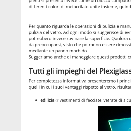
pieno si presenta invece come un blocco compatto d
differenti colori di metacrilato unite insieme, quindi
Per quanto riguarda le operazioni di pulizia e manute
pulizia del vetro. Ad ogni modo si suggerisce di evit
potrebbero invece rovinare la superficie. Qaulora 
da preoccuparsi, visto che potranno essere rimossi
mediante un panno morbido.
Suggeriamo anche di maneggiare questi prodotti con 
Tutti gli impieghi del Plexiglas
Per completezza informativa presenteremo i principa
quelli in cui i suoi vantaggi rispetto al vetro, risult
edilizia
(rivestimenti di facciate, vetrate di si