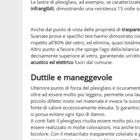
Le lastre di plexiglass, ad esempio, se caratterizza
infrangibili
, dimostrando una resistenza 15 volte su
Anche dal punto di vista delle proprietà di
traspar
Svariate prove e specifici test hanno dimostrato com
rispetto all’80% del vetro, ed elimina, quasi totalm
Altro punto a favore che spinge l'ago della bilancia 
decisamente superiore al vetro, garantendo un’otti
acustico ed elettrico
fuori dal comune.
Duttile e maneggevole
Ulteriore punto di forza del plexiglass è sicuramente
oltre ad essere molto più leggero, permette una la
piccolo difetto insito nel materiale è invece la susce
fonte di calore eccessivamente elevata. Si garantis
si possa evitare ogni tipo di danno.
A conti fatti il plexiglass risulta essere molto più c
essere realizzato in molte colorazioni, ma anche tra
bicolore. Con il metacrilato trasparente colorato è p