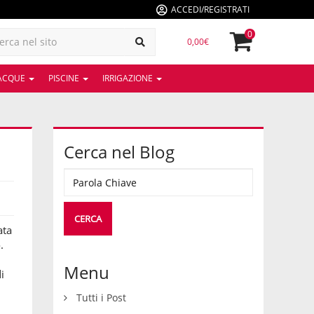
ACCEDI/REGISTRATI
0
0,00€
 ACQUE
PISCINE
IRRIGAZIONE
Cerca nel Blog
ata
.
Menu
i
Tutti i Post