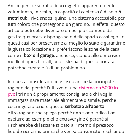
Anche perché si tratta di un oggetto apparentemente
voluminoso, in realtà, la capacità di capienza è di solo
5
metri cubi
, rivelandosi quindi una cisterna accessibile per
tutti coloro che posseggono un giardino. In effetti, questo
articolo potrebbe diventare un po' più scomodo da
gestire qualora si disponga solo dello spazio casalingo. In
questi casi per preservarne al meglio lo stato e garantirne
la giusta collocazione si preferiscono le zone della casa
come il
box o il garage
, anche se, stando alle dimensioni
medie di questi locali, una cisterna di questa portata
potrebbe creare più di un problemino.
In questa considerazione è insita anche la principale
ragione del perchè l’utilizzo di una
cisterna da 5000 in
pvc
litri non è propriamente consigliato a chi voglia
immagazzinare materiale alimentare o simile, perché
costringerà a tenere questo
serbatoio all’aperto
.
Altra ragione che spiega perchè non siano indicati ad
ospitare ad esempio olio extravergine è perchè si
rischierebbe di lasciare stipato all'interno il prezioso
liquido per anni, prima che venga consumato, rischiando