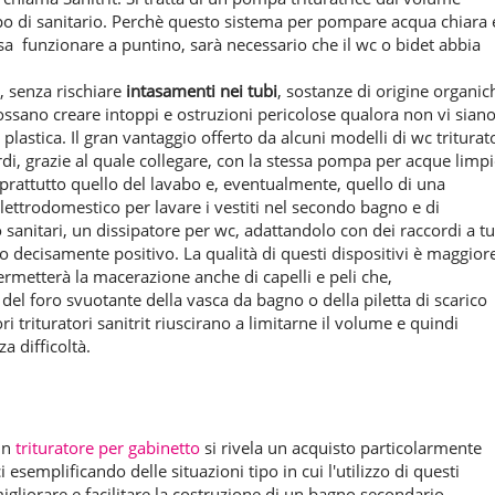
po di sanitario. Perchè questo sistema per pompare acqua chiara 
ossa funzionare a puntino, sarà necessario che il wc o bidet abbia
e, senza rischiare
intasamenti nei tubi
, sostanze di origine organic
ossano creare intoppi e ostruzioni pericolose qualora non vi sian
lastica. Il gran vantaggio offerto da alcuni modelli di wc triturat
rdi, grazie al quale collegare, con la stessa pompa per acque limpi
oprattutto quello del lavabo e, eventualmente, quello di una
elettrodomestico per lavare i vestiti nel secondo bagno e di
 sanitari, un dissipatore per wc, adattandolo con dei raccordi a tu
o decisamente positivo. La qualità di questi dispositivi è maggiore
rmetterà la macerazione anche di capelli e peli che,
el foro svuotante della vasca da bagno o della piletta di scarico
ri trituratori sanitrit riuscirano a limitarne il volume e quindi
a difficoltà.
 un
trituratore per gabinetto
si rivela un acquisto particolarmente
esemplificando delle situazioni tipo in cui l'utilizzo di questi
liorare e facilitare la costruzione di un bagno secondario.