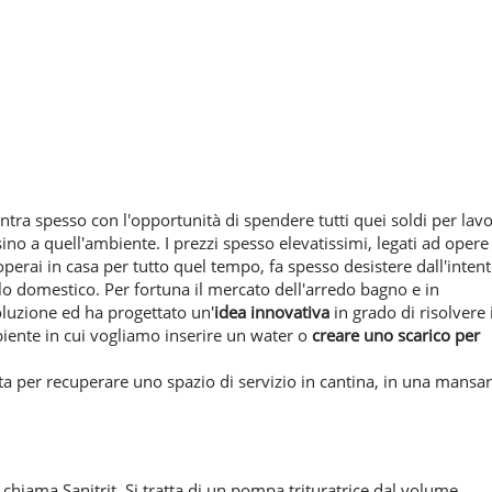
ontra spesso con l'opportunità di spendere tutti quei soldi per lavo
sino a quell'ambiente. I prezzi spesso elevatissimi, legati ad opere
erai in casa per tutto quel tempo, fa spesso desistere dall'inten
llo domestico. Per fortuna il mercato dell'arredo bagno e in
oluzione ed ha progettato un'
idea innovativa
in grado di risolvere i
biente in cui vogliamo inserire un water o
creare uno scarico per
ta per recuperare uno spazio di servizio in cantina, in una mansa
i chiama Sanitrit. Si tratta di un pompa trituratrice dal volume