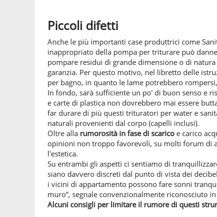
Piccoli difetti
Anche le più importanti case produttrici come Sani
inappropriato della pompa per triturare può danne
pompare residui di grande dimensione o di natura 
garanzia. Per questo motivo, nel libretto delle istr
per bagno, in quanto le lame potrebbero rompersi, s
In fondo, sarà sufficiente un po' di buon senso e r
e carte di plastica non dovrebbero mai essere butt
far durare di più questi trituratori per water e sani
naturali provenienti dal corpo (capelli inclusi).
Oltre alla
rumorosità in fase di scarico
e carico acq
opinioni non troppo favorevoli, su molti forum di 
l'estetica.
Su entrambi gli aspetti ci sentiamo di tranquillizza
siano davvero discreti dal punto di vista dei deci
i vicini di appartamento possono fare sonni tranquill
muro”, segnale convenzionalmente riconosciuto in 
Alcuni consigli per limitare il rumore di questi str