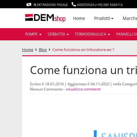
SI
DETRAZIONE FISCALE
ASSISTENZA (+39) 080 5044114
March
Home
Prodotti
POMPE
SERBATOI
TERMOIDRAULICA
PANNELLI S
Home
Blog
Come funziona un trituratore wc ?
Come funziona un tri
Scritto il
18.01.2016
| Aggiornato il
04.11.2022
| nella Categor
Nessun Commento -
visualizza commenti