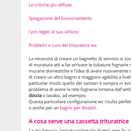
Le critiche più diffuse
Spiegazione del funzionamento
I pro legati al suo utilizzo
Problemi e cura del trituratore wx
La necessità di creare un bagnetto di servizio si sc
di muratura atti a far arrivare le tubature fognarie 
murarie domestiche e l'idea di avere nuovamente op
di creare un altro bagno e maggiore agibilità a live
particolar modo quello dei sanitari è sempre in ev
problema di avere la rete fognaria lontana dall'am
doccia
o lavabo, ad esempio.
Questa particolare configurazione wc risulta perfet
o anche per un
bagno per disabili
.
A cosa serve una cassetta trituratrice
La più famosa, lanciata online già diversi anni fa, s