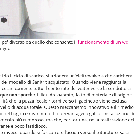
 po' diverso da quello che consente il
funzionamento di un wc
inguo.
io il ciclo di scarico, si azionerà un'elettrovalvola che caricherà
e del modello di Sanitrit acquistato. Quando viene raggiunta la
 meccanicamente tutto il contenuto del water verso la conduttura
acque non sporche
, il liquido lavorato, fatto di materiale di origine
ità che la puzza fecale ritorni verso il gabinetto viene esclusa,
l livello di acqua totale. Questo meccanismo innovativo è il rimedio
o nel bagno e rovinino tutti quei vantaggi legati all'installazione d
 momento più rumoroso, ma che, per fortuna, nella realizzazione de
vante e poco fastidioso.
no invece, quando si fa scorrere l'acqua verso il trituratore, sarà