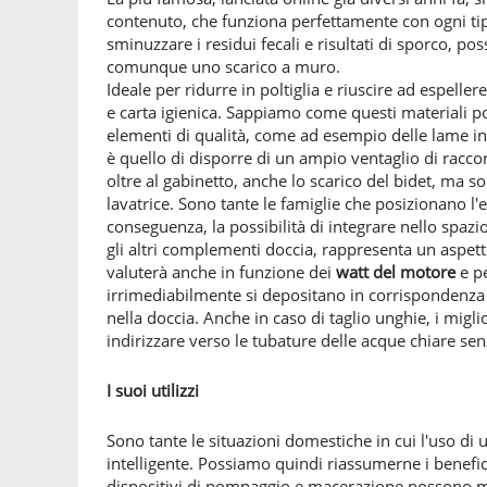
contenuto, che funziona perfettamente con ogni ti
sminuzzare i residui fecali e risultati di sporco, p
comunque uno scarico a muro.
Ideale per ridurre in poltiglia e riuscire ad espeller
e carta igienica. Sappiamo come questi materiali p
elementi di qualità, come ad esempio delle lame in p
è quello di disporre di un ampio ventaglio di racco
oltre al gabinetto, anche lo scarico del bidet, ma s
lavatrice. Sono tante le famiglie che posizionano l'
conseguenza, la possibilità di integrare nello spazio
gli altri complementi doccia, rappresenta un aspett
valuterà anche in funzione dei
watt del motore
e pe
irrimediabilmente si depositano in corrispondenza d
nella doccia. Anche in caso di taglio unghie, i miglio
indirizzare verso le tubature delle acque chiare senz
I suoi utilizzi
Sono tante le situazioni domestiche in cui l'uso di
intelligente. Possiamo quindi riassumerne i benefici 
dispositivi di pompaggio e macerazione possono mig