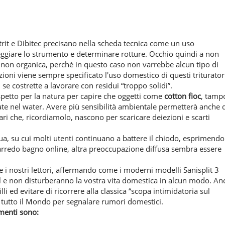
trit e Dibitec precisano nella scheda tecnica come un uso
ggiare lo strumento e determinare rotture. Occhio quindi a non
non organica, perchè in questo caso non varrebbe alcun tipo di
uzioni viene sempre specificato l'uso domestico di questi triturator
e costrette a lavorare con residui “troppo solidi”.
ispetto per la natura per capire che oggetti come
cotton fioc
, tamp
ate nel water. Avere più sensibilità ambientale permetterà anche 
tari che, ricordiamolo, nascono per scaricare deiezioni e scarti
ua, su cui molti utenti continuano a battere il chiodo, esprimendo
arredo bagno online, altra preoccupazione diffusa sembra essere
re i nostri lettori, affermando come i moderni modelli Sanisplit 3
bel e non disturberanno la vostra vita domestica in alcun modo. An
i ed evitare di ricorrere alla classica “scopa intimidatoria sul
tutto il Mondo per segnalare rumori domestici.
umenti sono: