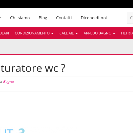
e
Chi siamo
Blog
Contatti
Dicono di noi
OLARI
CONDIZIONAMENTO
CALDAIE
ARREDO BAGNO
FILTRI
turatore wc ?
ia
Bagno