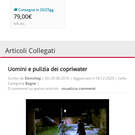
Consegna in 20/25gg
79,00€
IVA Inc.
Articoli Collegati
Uomini e pulizia dei copriwater
Scritto da
Demshop
| On 29.06.2016 | Aggiornato il 18.12.2020 | nella
Categoria
Bagno
|
0 commenti su questo articolo -
visualizza commenti