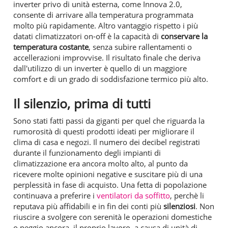
inverter privo di unità esterna, come Innova 2.0,
consente di arrivare alla temperatura programmata
molto più rapidamente. Altro vantaggio rispetto i più
datati climatizzatori on-off è la capacità di
conservare la
temperatura costante
, senza subire rallentamenti o
accellerazioni improvvise. Il risultato finale che deriva
dall'utilizzo di un inverter è quello di un maggiore
comfort e di un grado di soddisfazione termico più alto.
Il silenzio, prima di tutti
Sono stati fatti passi da giganti per quel che riguarda la
rumorosità di questi prodotti ideati per migliorare il
clima di casa e negozi. Il numero dei decibel registrati
durante il funzionamento degli impianti di
climatizzazione era ancora molto alto, al punto da
ricevere molte opinioni negative e suscitare più di una
perplessità in fase di acquisto. Una fetta di popolazione
continuava a preferire i
ventilatori da soffitto
, perchè li
reputava più affidabili e in fin dei conti più
silenziosi
. Non
riuscire a svolgere con serenità le operazioni domestiche
o peggio ancora, il proprio lavoro, a causa di unità di