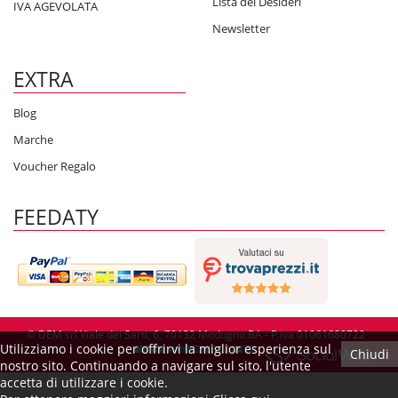
Lista dei Desideri
IVA AGEVOLATA
Newsletter
EXTRA
Blog
Marche
Voucher Regalo
FEEDATY
© DEM srl Viale dei Sarti, 6, 70132 Modugno BA - P.iva 01061680722
Utilizziamo i cookie per offrirvi la miglior esperienza sul
Chiudi
nostro sito. Continuando a navigare sul sito, l'utente
accetta di utilizzare i cookie.