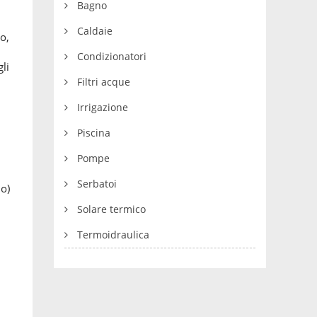
Bagno
Caldaie
o,
Condizionatori
gli
i
Filtri acque
Irrigazione
Piscina
Pompe
Serbatoi
no)
Solare termico
Termoidraulica