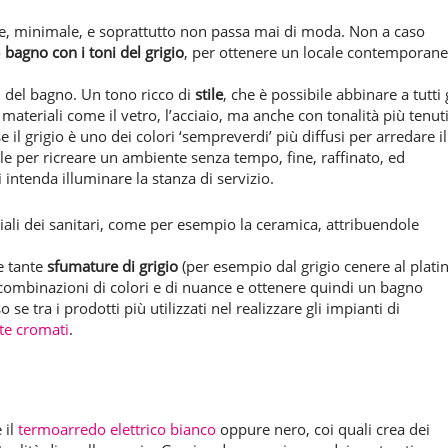
ice, minimale, e soprattutto non passa mai di moda. Non a caso
o
bagno con i toni del grigio
, per ottenere un locale contemporane
ri del bagno. Un tono ricco di
stile
, che è possibile abbinare a tutti 
materiali come il vetro, l’acciaio, ma anche con tonalità più tenut
il grigio è uno dei colori ‘sempreverdi’ più diffusi per arredare il
ale per ricreare un ambiente senza tempo, fine, raffinato, ed
 intenda illuminare la stanza di servizio.
ali dei sanitari, come per esempio la ceramica, attribuendole
e tante
sfumature di grigio
(per esempio dal grigio cenere al plati
combinazioni di colori e di nuance e ottenere quindi un bagno
 tra i prodotti più utilizzati nel realizzare gli impianti di
tte cromati
.
 il
termoarredo elettrico bianco
oppure nero, coi quali crea dei