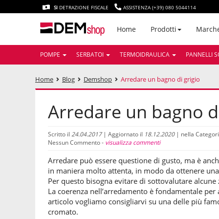
SI
DETRAZIONE FISCALE
ASSISTENZA (+39) 080 5044114
March
Home
Prodotti
POMPE
SERBATOI
TERMOIDRAULICA
PANNELLI S
Home
Blog
Demshop
Arredare un bagno di grigio
Arredare un bagno di
Scritto il
24.04.2017
| Aggiornato il
18.12.2020
| nella Categor
Nessun Commento -
visualizza commenti
Arredare può essere questione di gusto, ma è anche
in maniera molto attenta, in modo da ottenere una 
Per questo bisogna evitare di sottovalutare alcune
La coerenza nell’arredamento è fondamentale per
articolo vogliamo consigliarvi su una delle più fa
cromato.