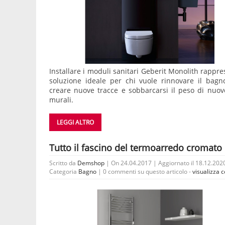
Installare i moduli sanitari Geberit Monolith rappre
soluzione ideale per chi vuole rinnovare il bagn
creare nuove tracce e sobbarcarsi il peso di nuo
murali.
LEGGI ALTRO
Tutto il fascino del termoarredo cromato
Scritto da
Demshop
| On 24.04.2017 | Aggiornato il 18.12.2020
Categoria
Bagno
|
0 commenti su questo articolo -
visualizza