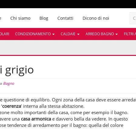
e
Chi siamo
Blog
Contatti
Dicono di noi
OLARI
CONDIZIONAMENTO
CALDAIE
ARREDO BAGNO
FILTRI
 grigio
ia
Bagno
 questione di equilibro. Ogni zona della casa deve essere arreda
‘
coerenza
’ interna alla stessa abitazione.
 zone molto importanti della casa, come per esempio il bagno.
 avere una
casa armonica
e davvero bella da vedere. In questo
mose tendenze di arredamento per il bagno: quella del colore