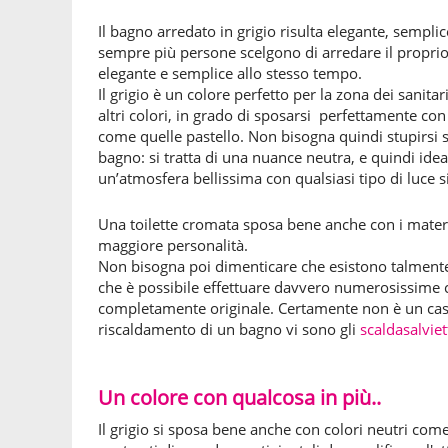
Il bagno arredato in grigio risulta elegante, sempl
sempre più persone scelgono di arredare il propri
elegante e semplice allo stesso tempo.
Il grigio è un colore perfetto per la zona dei sanita
altri colori, in grado di sposarsi perfettamente con 
come quelle pastello. Non bisogna quindi stupirsi se 
bagno: si tratta di una nuance neutra, e quindi ide
un’atmosfera bellissima con qualsiasi tipo di luce si
Una toilette cromata sposa bene anche con i materi
maggiore personalità.
Non bisogna poi dimenticare che esistono talment
che è possibile effettuare davvero numerosissime 
completamente originale. Certamente non è un caso se
riscaldamento di un bagno vi sono gli
scaldasalvie
Un colore con qualcosa in più..
Il grigio si sposa bene anche con colori neutri come