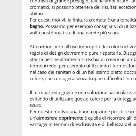
contrasti di grande prestigio, tali da amplificare l'a
cromatici, si possono ottenere dei risultati eccez
abitare.
Per questi motivi, la finitura cromata è una tonali
bagno
. Possiamo per esempio consigliarvi di utilizza
volta posizionati su di una parete più scura.
Attenzione però all'uso improprio dei colori nel v
regola di design dovremmo pure rispettarla. Bisogna
stanza perché altrimenti si rischia di creare un am
termoarredo; per esempio utilizzando i termosifon
nel caso dei sanitari o di un bellissimo piatto docci
colore, che contagerà senza troppe difficoltà l'inte
Il termoarredo grigio è una soluzione particolare, a
evitando di utilizzare questo colore per la tinteggi
scuro.
Per questo motivo una buona opzione per ricreare 
un’
atmosfera opprimente
è quella di ricorrere all’
vantaggi in termini di esclusività e di bellezza del 