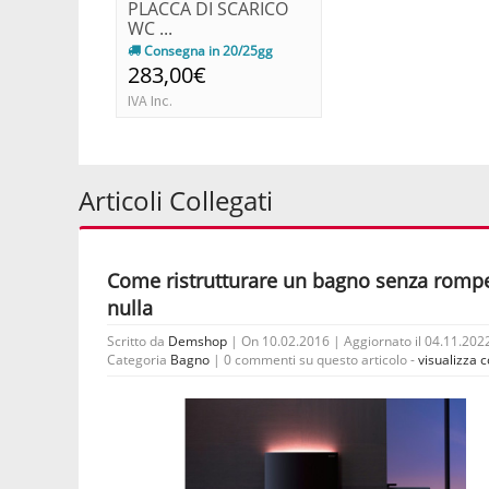
PLACCA DI SCARICO
WC ...
Consegna in 20/25gg
283,00€
IVA Inc.
Articoli Collegati
Come ristrutturare un bagno senza romp
nulla
Scritto da
Demshop
| On 10.02.2016 | Aggiornato il 04.11.2022
Categoria
Bagno
|
0 commenti su questo articolo -
visualizza