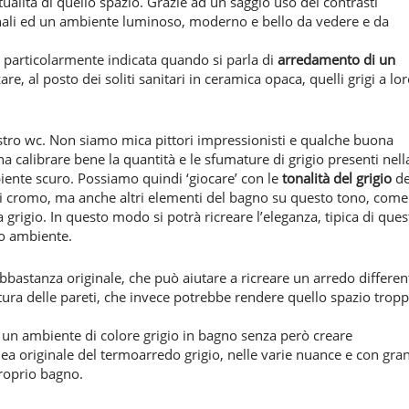
ttualità di quello spazio. Grazie ad un saggio uso dei contrasti
ionali ed un ambiente luminoso, moderno e bello da vedere e da
tà particolarmente indicata quando si parla di
arredamento di un
re, al posto dei soliti sanitari in ceramica opaca, quelli grigi a lo
ostro wc. Non siamo mica pittori impressionisti e qualche buona
 calibrare bene la quantità e le sfumature di grigio presenti nell
biente scuro. Possiamo quindi ‘giocare’ con le
tonalità del grigio
de
i cromo, ma anche altri elementi del bagno su questo tono, come
a grigio. In questo modo si potrà ricreare l’eleganza, tipica di ques
ro ambiente.
bbastanza originale, che può aiutare a ricreare un arredo differen
atura delle pareti, che invece potrebbe rendere quello spazio trop
un ambiente di colore grigio in bagno senza però creare
idea originale del termoarredo grigio, nelle varie nuance e con gra
proprio bagno.