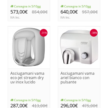
Consegna in 5/10gg
Consegna in 5/10gg
573,00€
640,00€
854,00€
957,00€
IVA Inc.
IVA Inc.
-31%
-38%
Asciugamani vama
Asciugamani vama
eco-jet stream dry
ariel bianco con
uv inox lucido
pulsante
Consegna in 5/10gg
Consegna in 5/10gg
287,00€
296,00€
413,00€
475,00€