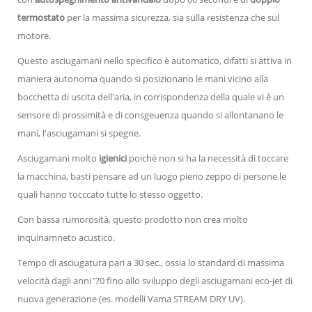
termostato
per la massima sicurezza, sia sulla resistenza che sul
motore.
Questo asciugamani nello specifico è automatico, difatti si attiva in
maniera autonoma quando si posizionano le mani vicino alla
bocchetta di uscita dell'aria, in corrispondenza della quale vi è un
sensore di prossimità e di consgeuenza quando si allontanano le
mani, l'asciugamani si spegne.
Asciugamani molto
igienici
poichè non si ha la necessità di toccare
la macchina, basti pensare ad un luogo pieno zeppo di persone le
quali hanno tocccato tutte lo stesso oggetto.
Con bassa rumorosità, questo prodotto non crea molto
inquinamneto acustico.
Tempo di asciugatura pari a 30 sec., ossia lo standard di massima
velocità dagli anni ’70 fino allo sviluppo degli asciugamani eco-jet di
nuova generazione (es. modelli Vama STREAM DRY UV).