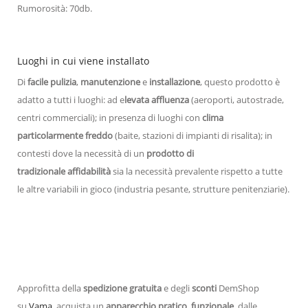
Rumorosità: 70db.
Luoghi in cui viene installato
Di
facile pulizia
,
manutenzione
e
installazione
, questo prodotto è
adatto a tutti i luoghi: ad e
levata affluenza
(aeroporti, autostrade,
centri commerciali); in presenza di luoghi con
clima
particolarmente freddo
(baite, stazioni di impianti di risalita); in
contesti dove la necessità di un
prodotto di
tradizionale
affidabilità
sia la necessità prevalente rispetto a tutte
le altre variabili in gioco (industria pesante, strutture penitenziarie).
Approfitta della
spedizione gratuita
e degli
sconti
DemShop
su
Vama
, acquista un
apparecchio pratico
,
funzionale
, dalle