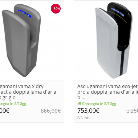
-39%
ugamani vama x dry
Asciugamani vama eco-jet
ct a doppia lama d'aria
pro a doppia lama d'aria i
s grigio
bi...
egna in 5/10gg
Consegna in 5/10gg
,00€
753,00€
866,00€
1.25
IVA Inc.