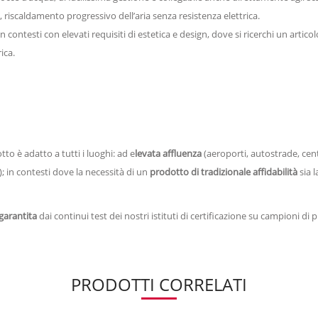
riscaldamento progressivo dell’aria senza resistenza elettrica.
n contesti con elevati requisiti di estetica e design, dove si ricerchi un artico
ica.
to è adatto a tutti i luoghi: ad e
levata affluenza
(aeroporti, autostrade, cent
a); in contesti dove la necessità di un
prodotto di tradizionale
affidabilità
sia l
 garantita
dai continui test dei nostri istituti di certificazione su campioni di 
PRODOTTI CORRELATI