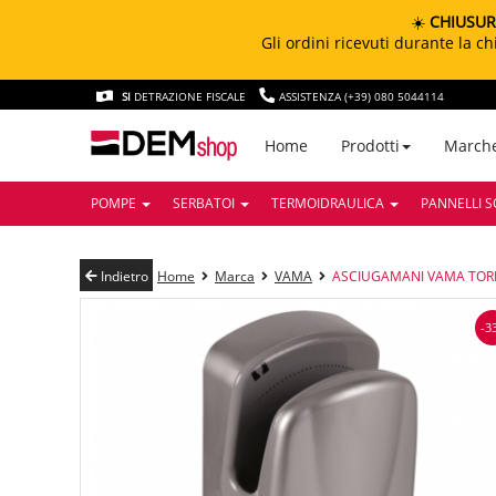
☀️
CHIUSUR
Gli ordini ricevuti durante la 
SI
DETRAZIONE FISCALE
ASSISTENZA (+39) 080 5044114
March
Home
Prodotti
POMPE
SERBATOI
TERMOIDRAULICA
PANNELLI S
Indietro
Home
Marca
VAMA
ASCIUGAMANI VAMA TORN
-3