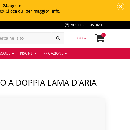
al
24 agosto
.
👉 Clicca qui per maggiori info.
ACCEDI/REGISTRATI
0
0,00€
 ACQUE
PISCINE
IRRIGAZIONE