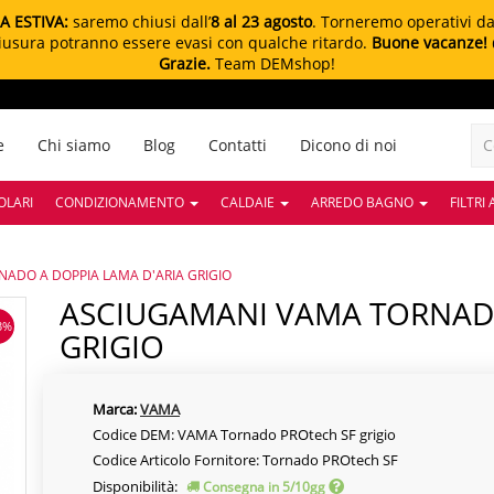
A ESTIVA:
saremo chiusi dall’
8 al 23 agosto
. Torneremo operativi d
chiusura potranno essere evasi con qualche ritardo.
Buone vacanze!
Grazie.
Team DEMshop!
e
Chi siamo
Blog
Contatti
Dicono di noi
OLARI
CONDIZIONAMENTO
CALDAIE
ARREDO BAGNO
FILTRI
ADO A DOPPIA LAMA D'ARIA GRIGIO
ASCIUGAMANI VAMA TORNADO A DOPPIA LAMA D'ARIA
3%
GRIGIO
Marca:
VAMA
Codice DEM: VAMA Tornado PROtech SF grigio
Codice Articolo Fornitore: Tornado PROtech SF
Disponibilità:
Consegna in 5/10gg