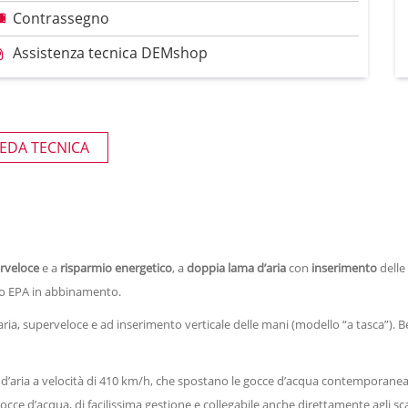
Contrassegno
Assistenza tecnica DEMshop
EDA TECNICA
rveloce
e a
risparmio energetico
,
a
doppia lama d’aria
con
inserimento
delle
tro EPA in abbinamento.
aria, superveloce e ad inserimento verticale delle mani (modello “a tasca”). 
e d’aria a velocità di 410 km/h, che spostano le gocce d’acqua contemporane
gocce d’acqua, di facilissima gestione e collegabile anche direttamente agli sca