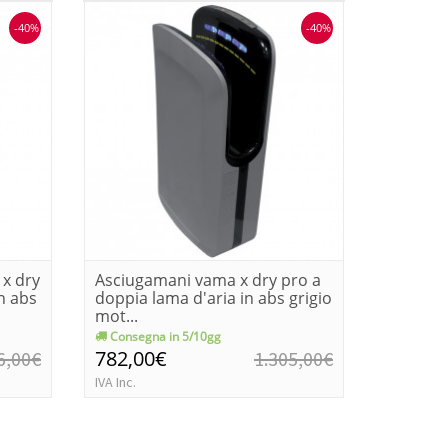
-40%
-40%
 x dry
Asciugamani vama x dry pro a
Asciuga
n abs
doppia lama d'aria in abs grigio
doppia 
mot...
Consegna in 5/10gg
Consegn
782,00€
573,0
6,00€
1.305,00€
IVA Inc.
IVA Inc.