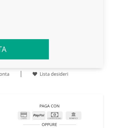
TA
onta
Lista desideri
PAGA CON
OPPURE