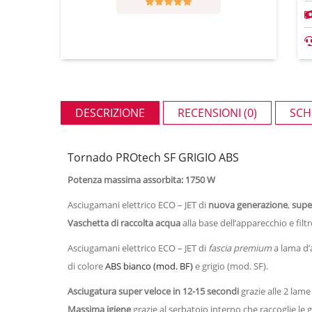
DESCRIZIONE
RECENSIONI (0)
SCH
Tornado PROtech SF GRIGIO ABS
Potenza massima assorbita: 1750 W
Asciugamani elettrico ECO – JET di
nuova generazione
,
supe
Vaschetta di raccolta acqua
alla base dell’apparecchio e fil
Asciugamani elettrico ECO – JET di
fascia premium
a lama d’
di colore
ABS bianco (mod. BF)
e grigio (mod. SF).
Asciugatura super veloce in 12-15 secondi
grazie alle 2 lam
Massima igiene
grazie al serbatoio interno che raccoglie le 