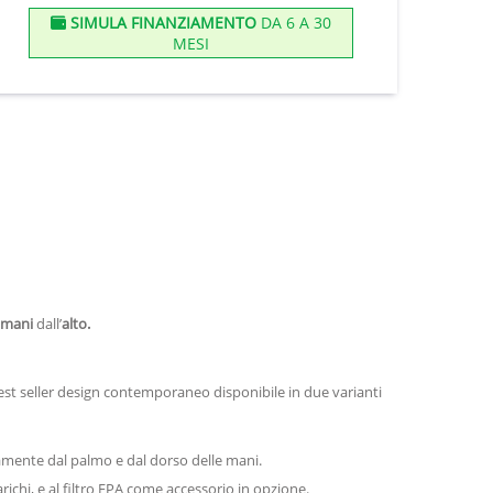
SIMULA FINANZIAMENTO
DA 6 A 30
MESI
mani
dall’
alto.
Best seller design contemporaneo disponibile in due varianti
amente dal palmo e dal dorso delle mani.
richi, e al filtro EPA come accessorio in opzione.