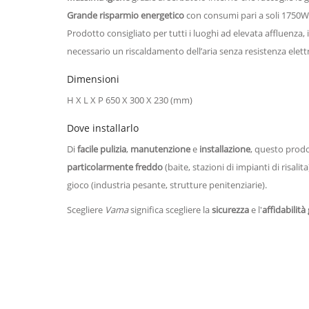
Grande risparmio energetico
con consumi pari a soli 1750W, 
Prodotto consigliato per tutti i luoghi ad elevata affluenza, i
necessario un riscaldamento dell’aria senza resistenza elettr
Dimensioni
H X L X P 650 X 300 X 230 (mm)
Dove installarlo
Di
facile pulizia
,
manutenzione
e
installazione
, questo prodot
particolarmente freddo
(baite, stazioni di impianti di risalit
gioco (industria pesante, strutture penitenziarie).
Scegliere
Vama
significa scegliere la
sicurezza
e l'
affidabilità