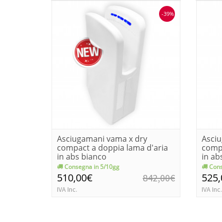
-39%
Asciugamani vama x dry
Asci
compact a doppia lama d'aria
compa
in abs bianco
in ab
Consegna in 5/10gg
Cons
510,00€
525
842,00€
IVA Inc.
IVA Inc.