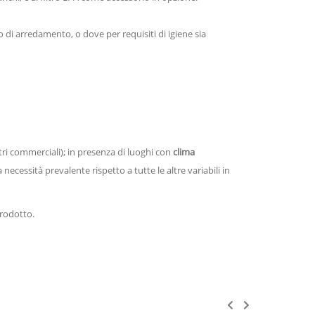
lo di arredamento, o dove per requisiti di igiene sia
ri commerciali); in presenza di luoghi con
clima
a necessità prevalente rispetto a tutte le altre variabili in
prodotto.