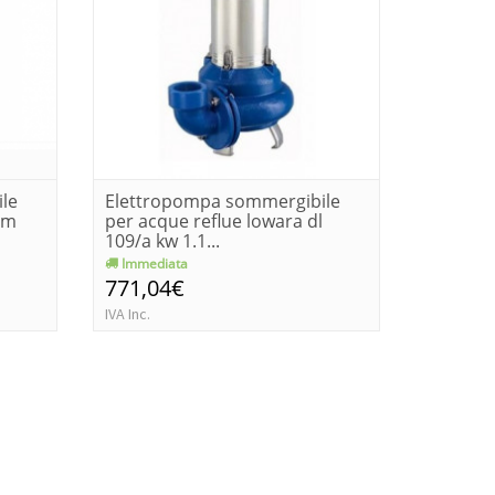
le
Elettropompa sommergibile
Elettro
lm
per acque reflue lowara dl
per acq
109/a kw 1.1...
109/a kw
Immediata
Consegn
771,04€
705,6
IVA Inc.
IVA Inc.