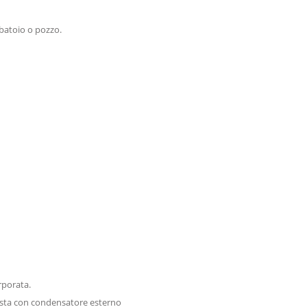
batoio o pozzo.
rporata.
esta con condensatore esterno