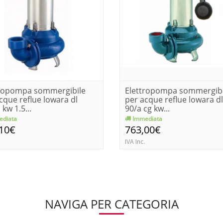
tropompa sommergibile
Elettropompa sommergibi
cque reflue lowara dl
per acque reflue lowara d
 kw 1.5...
90/a cg kw...
diata
Immediata
,10€
763,00€
IVA Inc.
NAVIGA PER CATEGORIA