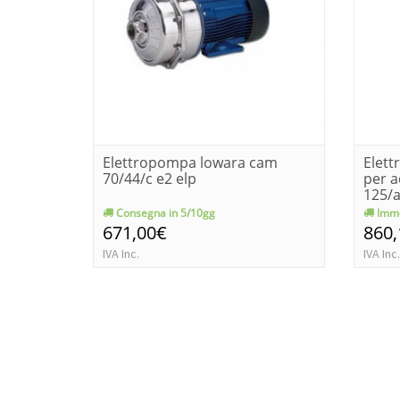
Elettropompa lowara cam
Elet
70/44/c e2 elp
per a
125/a
Consegna in 5/10gg
Imme
671,00€
860
IVA Inc.
IVA Inc.