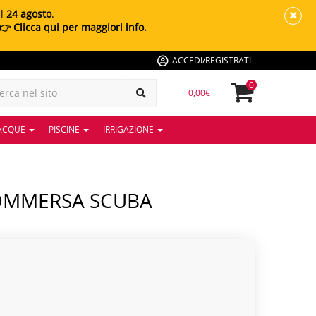
al
24 agosto
.
👉 Clicca qui per maggiori info.
ACCEDI/REGISTRATI
0
0,00€
 ACQUE
PISCINE
IRRIGAZIONE