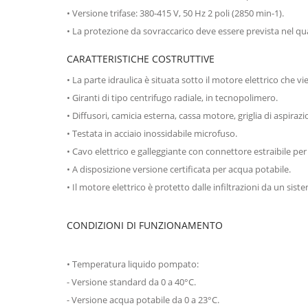
• Versione trifase: 380-415 V, 50 Hz 2 poli (2850 min-1).
• La protezione da sovraccarico deve essere prevista nel qu
CARATTERISTICHE COSTRUTTIVE
• La parte idraulica è situata sotto il motore elettrico che 
• Giranti di tipo centrifugo radiale, in tecnopolimero.
• Diffusori, camicia esterna, cassa motore, griglia di aspiraz
• Testata in acciaio inossidabile microfuso.
• Cavo elettrico e galleggiante con connettore estraibile pe
• A disposizione versione certificata per acqua potabile.
• Il motore elettrico è protetto dalle infiltrazioni da un si
CONDIZIONI DI FUNZIONAMENTO
• Temperatura liquido pompato:
- Versione standard da 0 a 40°C.
- Versione acqua potabile da 0 a 23°C.