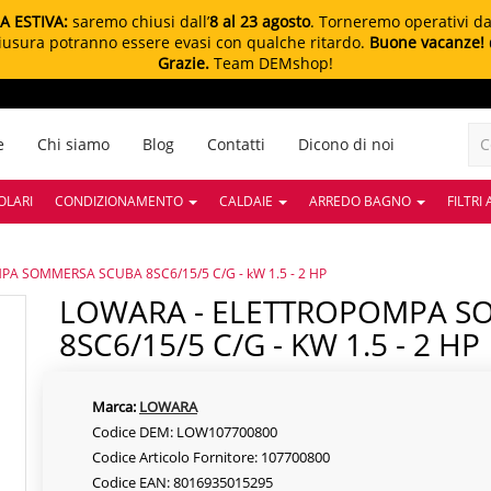
A ESTIVA:
saremo chiusi dall’
8 al 23 agosto
. Torneremo operativi d
chiusura potranno essere evasi con qualche ritardo.
Buone vacanze!
Grazie.
Team DEMshop!
e
Chi siamo
Blog
Contatti
Dicono di noi
OLARI
CONDIZIONAMENTO
CALDAIE
ARREDO BAGNO
FILTRI
A SOMMERSA SCUBA 8SC6/15/5 C/G - kW 1.5 - 2 HP
LOWARA - ELETTROPOMPA SOMMERSA SCUBA
8SC6/15/5 C/G - KW 1.5 - 2 HP
Marca:
LOWARA
Codice DEM: LOW107700800
Codice Articolo Fornitore: 107700800
Codice EAN: 8016935015295