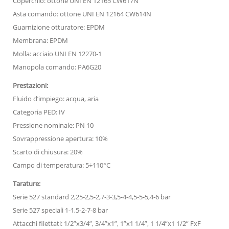
Coperchio: ottone UNI EN 12165 CW617N
Asta comando: ottone UNI EN 12164 CW614N
Guarnizione otturatore: EPDM
Membrana: EPDM
Molla: acciaio UNI EN 12270-1
Manopola comando: PA6G20
Prestazioni:
Fluido d’impiego: acqua, aria
Categoria PED: IV
Pressione nominale: PN 10
Sovrappressione apertura: 10%
Scarto di chiusura: 20%
Campo di temperatura: 5÷110°C
Tarature:
Serie 527 standard 2,25-2,5-2,7-3-3,5-4-4,5-5-5,4-6 bar
Serie 527 speciali 1-1,5-2-7-8 bar
Attacchi filettati: 1/2”x3/4”, 3/4”x1”, 1”x1 1/4”, 1 1/4”x1 1/2” FxF