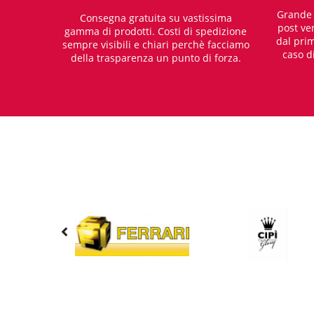
Grande e
Consegna gratuita su vastissima
post ven
gamma di prodotti. Costi di spedizione
dal prim
sempre visibili e chiari perchè facciamo
caso d
della trasparenza un punto di forza.