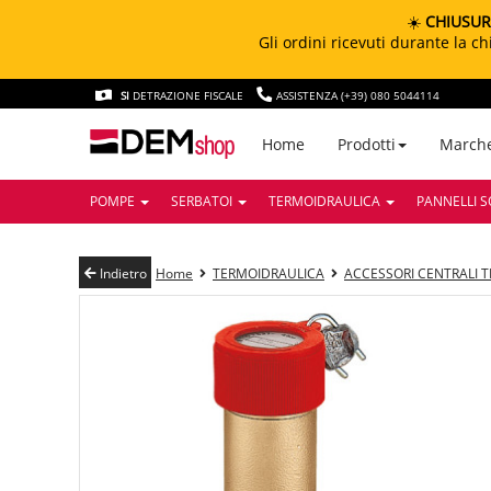
☀️
CHIUSUR
Gli ordini ricevuti durante la 
SI
DETRAZIONE FISCALE
ASSISTENZA (+39) 080 5044114
March
Home
Prodotti
POMPE
SERBATOI
TERMOIDRAULICA
PANNELLI S
Indietro
Home
TERMOIDRAULICA
ACCESSORI CENTRALI 