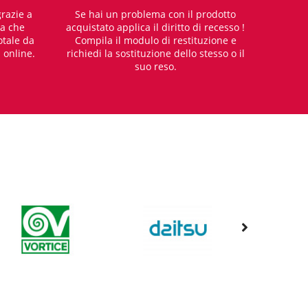
razie a
Se hai un problema con il prodotto
za che
acquistato applica il diritto di recesso !
otale da
Compila il modulo di restituzione e
i online.
richiedi la sostituzione dello stesso o il
suo reso.