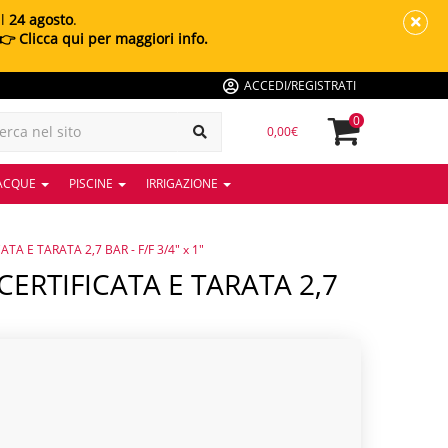
al
24 agosto
.
👉 Clicca qui per maggiori info.
ACCEDI/REGISTRATI
0
0,00€
 ACQUE
PISCINE
IRRIGAZIONE
TA E TARATA 2,7 BAR - F/F 3/4" x 1"