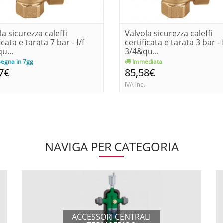
la sicurezza caleffi
Valvola sicurezza caleffi
icata e tarata 7 bar - f/f
certificata e tarata 3 bar - f
u...
3/4&qu...
egna in 7gg
Immediata
7€
85,58€
IVA Inc.
NAVIGA PER CATEGORIA
ACCESSORI CENTRALI