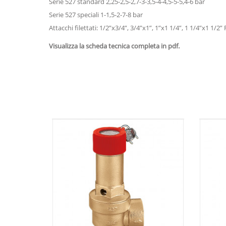
Serie 527 standard 2,25-2,5-2,7-3-3,5-4-4,5-5-5,4-6 bar
Serie 527 speciali 1-1,5-2-7-8 bar
Attacchi filettati: 1/2”x3/4”, 3/4”x1”, 1”x1 1/4”, 1 1/4”x1 1/2”
Visualizza la scheda tecnica completa in pdf.