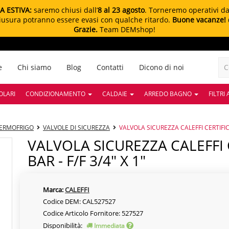
A ESTIVA:
saremo chiusi dall’
8 al 23 agosto
. Torneremo operativi d
chiusura potranno essere evasi con qualche ritardo.
Buone vacanze!
Grazie.
Team DEMshop!
e
Chi siamo
Blog
Contatti
Dicono di noi
OLARI
CONDIZIONAMENTO
CALDAIE
ARREDO BAGNO
FILTRI
TERMOFRIGO
VALVOLE DI SICUREZZA
VALVOLA SICUREZZA CALEFFI CERTIFICA
VALVOLA SICUREZZA CALEFFI CERTIFICATA E TARATA 2,7
BAR - F/F 3/4" X 1"
Marca:
CALEFFI
Codice DEM: CAL527527
Codice Articolo Fornitore: 527527
Disponibilità:
Immediata