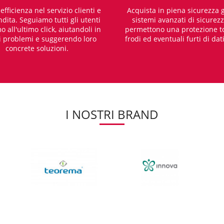
fficienza nel servizio clienti e
Acquista in piena sicurezza g
dita. Seguiamo tutti gli utenti
sistemi avanzati di sicurez
o all'ultimo click, aiutandoli in
permettono una protezione t
i problemi e suggerendo loro
frodi ed eventuali furti di dat
concrete soluzioni.
I NOSTRI BRAND