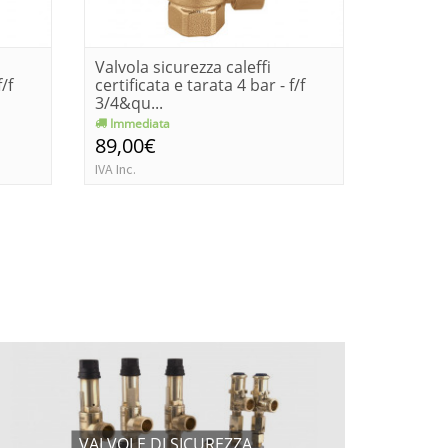
Valvola sicurezza caleffi
Valvola 
/f
certificata e tarata 4 bar - f/f
certifica
3/4&qu...
3/4&...
Immediata
Immedia
89,00€
85,58€
IVA Inc.
IVA Inc.
VALVOLE DI SICUREZZA