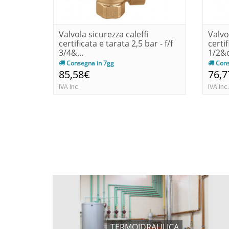
Valvola sicurezza caleffi
Valvo
certificata e tarata 2,5 bar - f/f
certif
3/4&...
1/2&q
Consegna in 7gg
Cons
85,58€
76,7
IVA Inc.
IVA Inc.
TERMOIDRAULICA