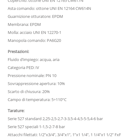
Coperchio: ottone UNI EN 12165 CW617N
Asta comando: ottone UNI EN 12164 CW614N
Guarnizione otturatore: EPDM
Membrana: EPDM
Molla: acciaio UNI EN 12270-1
Manopola comando: PA6G20
Prestazioni:
Fluido d’impiego: acqua, aria
Categoria PED: IV
Pressione nominale: PN 10
Sovrappressione apertura: 10%
Scarto di chiusura: 20%
Campo di temperatura: 5÷110°C
Tarature:
Serie 527 standard 2,25-2,5-2,7-3-3,5-4-4,5-5-5,4-6 bar
Serie 527 speciali 1-1,5-2-7-8 bar
Attacchi filettati: 1/2”x3/4”, 3/4”x1”, 1”x1 1/4”, 1 1/4”x1 1/2” FxF