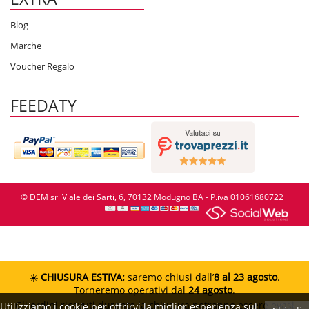
Blog
Marche
Voucher Regalo
FEEDATY
© DEM srl Viale dei Sarti, 6, 70132 Modugno BA - P.iva 01061680722
☀️
CHIUSURA ESTIVA:
saremo chiusi dall’
8 al 23 agosto
.
Torneremo operativi dal
24 agosto
.
Gli ordini ricevuti durante la chiusura potranno essere evasi
Utilizziamo i cookie per offrirvi la miglior esperienza sul