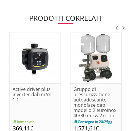
PRODOTTI CORRELATI
Active driver plus
Gruppo di
inverter dab m/m
pressurizzazione
1.1
autoadescante
monofase dab
modello 2 euroinox
40/80 m kw 2x1-hp
2x1,36
Immediata
Consegna in 20/25gg
369,11€
1.571,61€