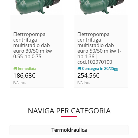
Elettropompa
Elettropompa
centrifuga
centrifuga
multistadio dab
multistadio dab
euro 30/50 m kw
euro 50/50 m kw 1-
0.55-hp 0.75
hp 1.36 |
cod.102970100
Immediata
Consegna in 20/25gg
186,68€
254,56€
IVA Inc.
IVA Inc.
NAVIGA PER CATEGORIA
termoidraulica