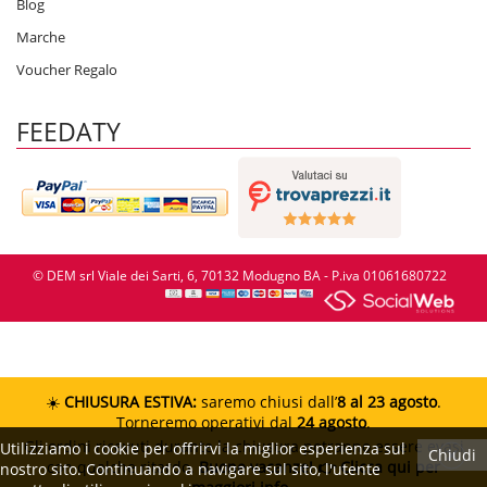
Blog
Marche
Voucher Regalo
FEEDATY
© DEM srl Viale dei Sarti, 6, 70132 Modugno BA - P.iva 01061680722
☀️
CHIUSURA ESTIVA:
saremo chiusi dall’
8 al 23 agosto
.
Torneremo operativi dal
24 agosto
.
Gli ordini ricevuti durante la chiusura potranno essere evasi
Utilizziamo i cookie per offrirvi la miglior esperienza sul
Chiudi
con qualche ritardo.
Buone vacanze!
👉 Clicca qui per
nostro sito. Continuando a navigare sul sito, l'utente