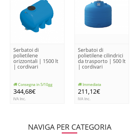
Serbatoi di
Serbatoi di
polietilene
polietilene cilindrici
orizzontali | 1500 lt
da trasporto | 500 lt
| cordivari
| cordivari
Consegna in 5/10gg
Immediata
344,68€
211,12€
IVA Inc.
IVA Inc.
NAVIGA PER CATEGORIA