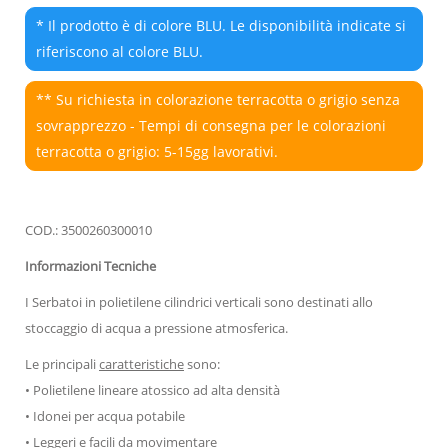
* Il prodotto è di colore BLU. Le disponibilità indicate si
riferiscono al colore BLU.
** Su richiesta in colorazione terracotta o grigio senza
sovrapprezzo - Tempi di consegna per le colorazioni
terracotta o grigio: 5-15gg lavorativi.
COD.: 3500260300010
Informazioni Tecniche
I Serbatoi in polietilene cilindrici verticali sono destinati allo
stoccaggio di acqua a pressione atmosferica.
Le principali
caratteristiche
sono:
• Polietilene lineare atossico ad alta densità
• Idonei per acqua potabile
• Leggeri e facili da movimentare