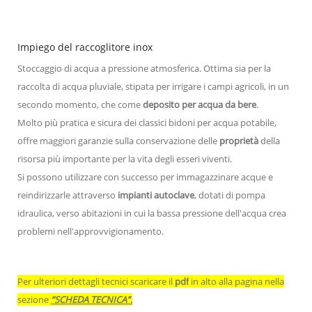
Impiego del raccoglitore inox
Stoccaggio di acqua a pressione atmosferica. Ottima sia per la
raccolta di acqua pluviale, stipata per irrigare i campi agricoli, in un
secondo momento, che come
deposito per acqua da bere
.
Molto più pratica e sicura dei classici bidoni per acqua potabile,
offre maggiori garanzie sulla conservazione delle
proprietà
della
risorsa più importante per la vita degli esseri viventi.
Si possono utilizzare con successo per immagazzinare acque e
reindirizzarle attraverso
impianti autoclave
, dotati di pompa
idraulica, verso abitazioni in cui la bassa pressione dell'acqua crea
problemi nell'approvvigionamento.
Per ulteriori dettagli tecnici scaricare il
pdf
in alto alla pagina nella
sezione
“SCHEDA TECNICA”.