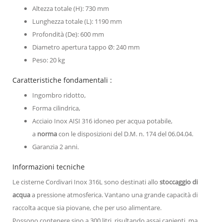
Altezza totale (H): 730 mm
Lunghezza totale (L): 1190 mm
Profondità (De): 600 mm
Diametro apertura tappo Ø: 240 mm
Peso: 20 kg
Caratteristiche fondamentali :
Ingombro ridotto,
Forma cilindrica,
Acciaio Inox AISI 316 idoneo per acqua potabile,
a
norma
con le disposizioni del D.M. n. 174 del 06.04.04.
Garanzia 2 anni.
Informazioni tecniche
Le cisterne Cordivari Inox 316L sono destinati allo
stoccaggio di
acqua
a pressione atmosferica. Vantano una grande capacità di
raccolta acque sia piovane, che per uso alimentare.
Possono contenere sino a 300 litri, risultando assai capienti, ma